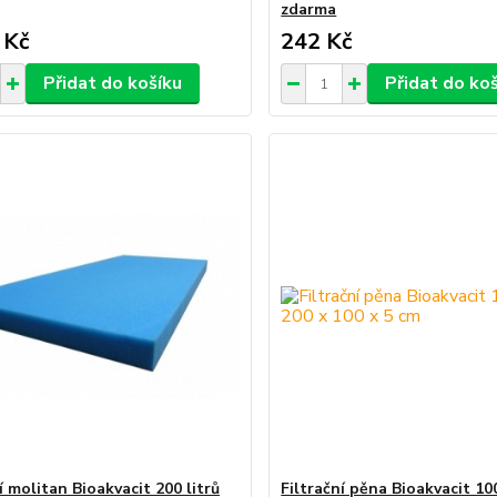
zdarma
 Kč
242 Kč
Přidat do košíku
Přidat do ko
í molitan Bioakvacit 200 litrů
Filtrační pěna Bioakvacit 100