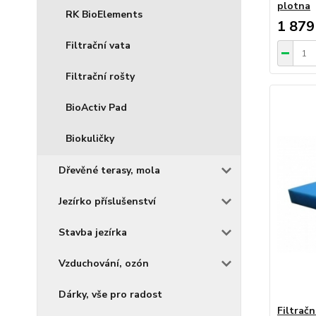
plotna
RK BioElements
1 879
Filtrační vata
Filtrační rošty
BioActiv Pad
Biokuličky
Dřevěné terasy, mola
Jezírko příslušenství
Stavba jezírka
Vzduchování, ozón
Dárky, vše pro radost
Filtračn