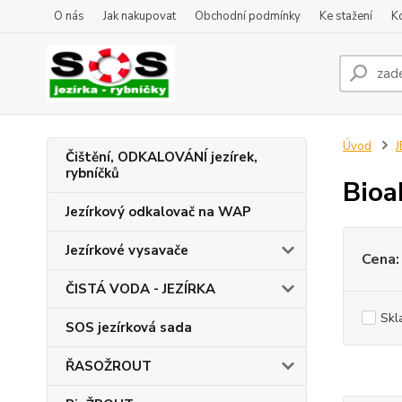
O nás
Jak nakupovat
Obchodní podmínky
Ke stažení
K
Úvod
J
Čištění, ODKALOVÁNÍ jezírek,
rybníčků
Bioa
Jezírkový odkalovač na WAP
Jezírkové vysavače
Cena:
ČISTÁ VODA - JEZÍRKA
Skl
SOS jezírková sada
ŘASOŽROUT