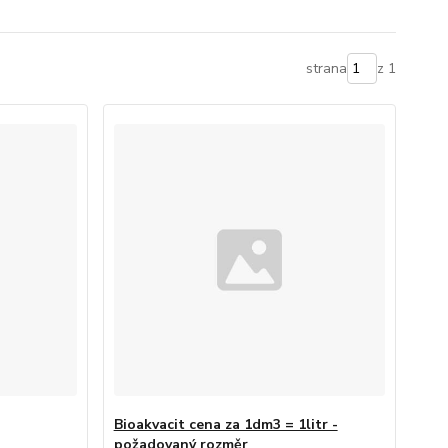
strana
z 1
Bioakvacit cena za 1dm3 = 1litr -
požadovaný rozměr