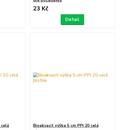
dle požadavku
23 Kč
Detail
 celá
Bioakvacit výška 5 cm PPI 20 celá