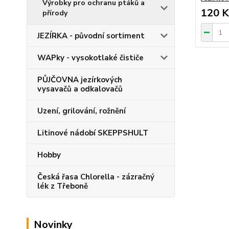
Výrobky pro ochranu ptáků a
120 K
přírody
JEZÍRKA - původní sortiment
WAPky - vysokotlaké čističe
PŮJČOVNA jezírkových
vysavačů a odkalovačů
Uzení, grilování, rožnění
Litinové nádobí SKEPPSHULT
Hobby
Česká řasa Chlorella - zázračný
lék z Třeboně
Novinky