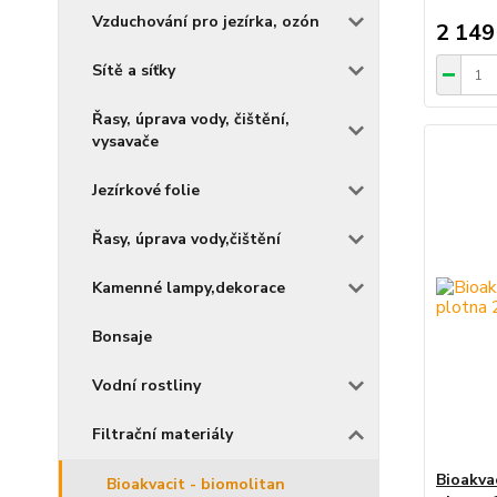
Vzduchování pro jezírka, ozón
2 149
Sítě a síťky
Řasy, úprava vody, čištění,
vysavače
Jezírkové folie
Řasy, úprava vody,čištění
Kamenné lampy,dekorace
Bonsaje
Vodní rostliny
Filtrační materiály
Bioakva
Bioakvacit - biomolitan