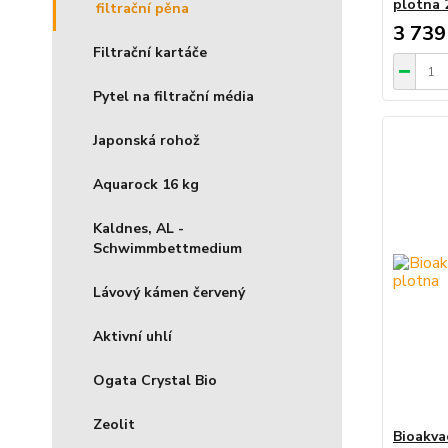
plotna 
filtrační pěna
3 739
Filtrační kartáče
Pytel na filtrační média
Japonská rohož
Aquarock 16 kg
Kaldnes, AL -
Schwimmbettmedium
Lávový kámen červený
Aktivní uhlí
Ogata Crystal Bio
Zeolit
Bioakvac