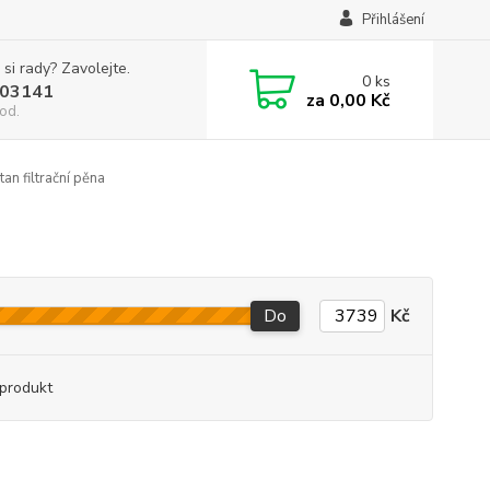
Přihlášení
 si rady? Zavolejte.
0
ks
03141
za
0,00 Kč
od.
an filtrační pěna
a
Do
Kč
produkt