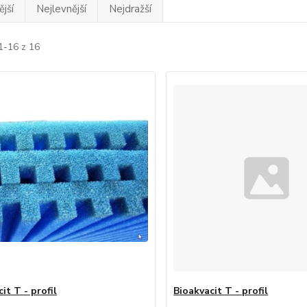
jší
Nejlevnější
Nejdražší
1-16 z 16
it T - profil
Bioakvacit T - profil