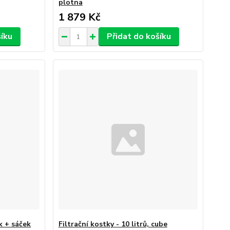
plotna
1 879 Kč
šíku
Přidat do košíku
k + sáček
Filtrační kostky - 10 litrů, cube