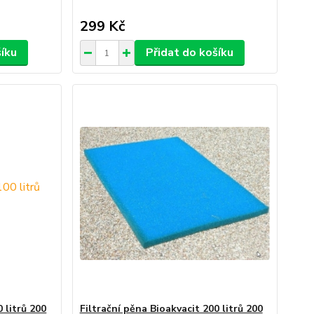
299 Kč
šíku
Přidat do košíku
 litrů 200
Filtrační pěna Bioakvacit 200 litrů 200