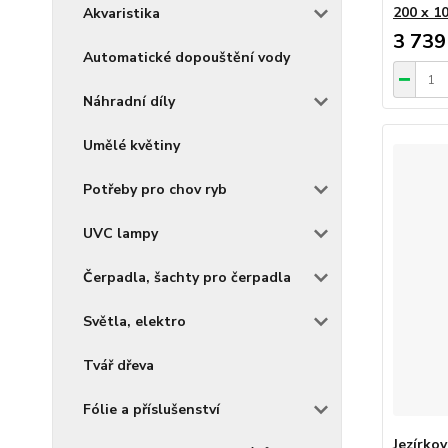
200 x 10
Akvaristika
3 739
Automatické dopouštění vody
Náhradní díly
Umělé květiny
Potřeby pro chov ryb
UVC lampy
Čerpadla, šachty pro čerpadla
Světla, elektro
Tvář dřeva
Fólie a příslušenství
Jezírko