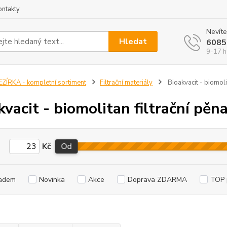
ontakty
Nevíte
Hledat
6085
9-17 h
EZÍRKA - kompletní sortiment
Filtrační materiály
Bioakvacit - biomolit
kvacit - biomolitan filtrační pěn
Kč
Od
adem
Novinka
Akce
Doprava ZDARMA
TOP 