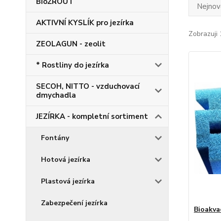
BioŽROUT
Nejnově
AKTIVNÍ KYSLÍK pro jezírka
Zobrazuji 
ZEOLAGUN - zeolit
* Rostliny do jezírka
SECOH, NITTO - vzduchovací
dmychadla
JEZÍRKA - kompletní sortiment
Fontány
Hotová jezírka
Plastová jezírka
Zabezpečení jezírka
Bioakvac