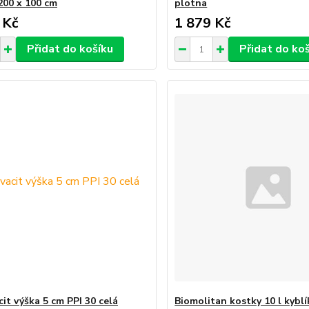
200 x 100 cm
plotna
 Kč
1 879 Kč
Přidat do košíku
Přidat do ko
it výška 5 cm PPI 30 celá
Biomolitan kostky 10 l kyblí