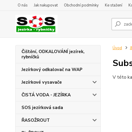
O nás
Jak nakupovat
Obchodní podmínky
Ke stažení
K
Úvod
J
Čištění, ODKALOVÁNÍ jezírek,
rybníčků
Subs
Jezírkový odkalovač na WAP
V této ka
Jezírkové vysavače
ČISTÁ VODA - JEZÍRKA
SOS jezírková sada
ŘASOŽROUT