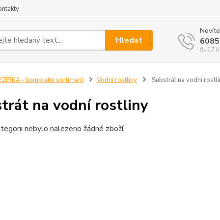
ontakty
Nevíte
Hledat
6085
9-17 h
EZÍRKA - kompletní sortiment
Vodní rostliny
Substrát na vodní rostl
trát na vodní rostliny
tegorii nebylo nalezeno žádné zboží.