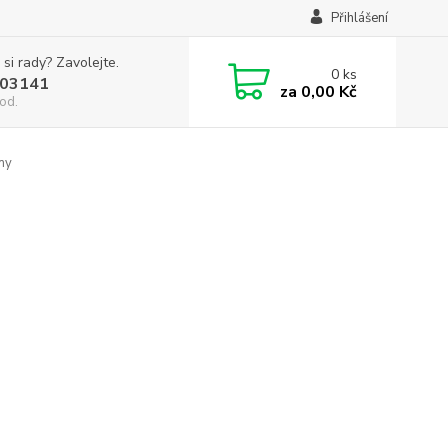
Přihlášení
 si rady? Zavolejte.
0
ks
03141
za
0,00 Kč
od.
iny