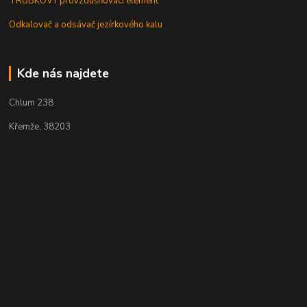
TRUBKOVÝ provzdušňovací element
Odkalovač a odsávač jezírkového kalu
Kde nás najdete
Chlum 238
Křemže, 38203