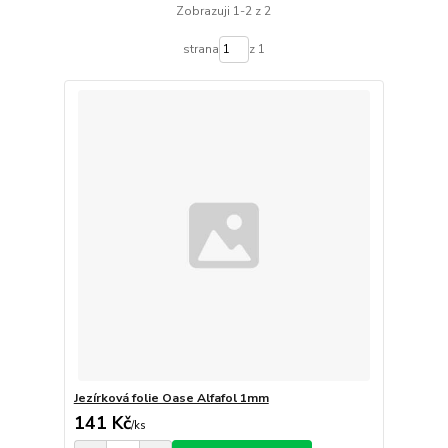
Zobrazuji 1-2 z 2
strana
z 1
Jezírková folie Oase Alfafol 1mm
141 Kč
/
ks