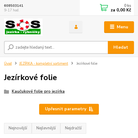
0
ks
608503141
za
0,00 Kč
9-17 hod.
Menu
Hledat
Úvod
JEZÍRKA - kompletní sortiment
Jezírkové folie
Jezírkové folie
Kaučukové folie pro jezírka
Upřesnit parametry
Nejnovější
Nejlevnější
Nejdražší