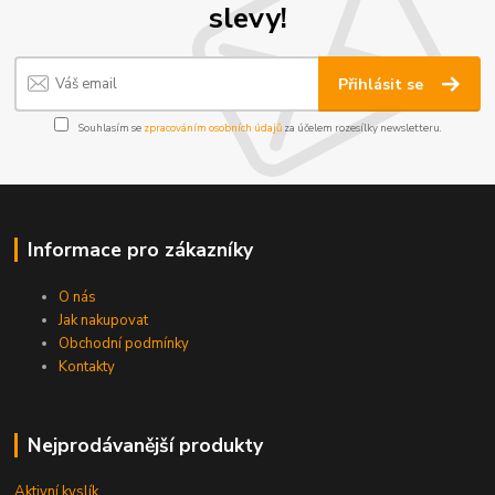
slevy!
Přihlásit se
Souhlasím se
zpracováním osobních údajů
za účelem rozesílky newsletteru.
Informace pro zákazníky
O nás
Jak nakupovat
Obchodní podmínky
Kontakty
Nejprodávanější produkty
Aktivní kyslík