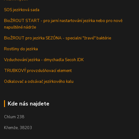
SOS jezírková sada
BioŽROUT START - pro jarní nastartování jezírka nebo pro nově
napuštěné nádrže
BioŽROUT pro jezírka SEZÓNA - specialni "žravé" baktérie
Rostliny do jezírka
Vzduchování jezírka - dmychadla Secoh JDK
TRUBKOVÝ provzdušňovací element
Odkalovač a odsávač jezírkového kalu
Kde nás najdete
Chlum 238
Křemže, 38203