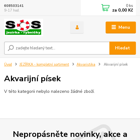
0
ks
608503141
za
0,00 Kč
9-17 hod.
Menu
Hledat
Úvod
JEZÍRKA - kompletní sortiment
Akvaristika
Akvarijní písek
Akvarijní písek
V této kategorii nebylo nalezeno žádné zboží.
Nepropásněte novinky, akce a