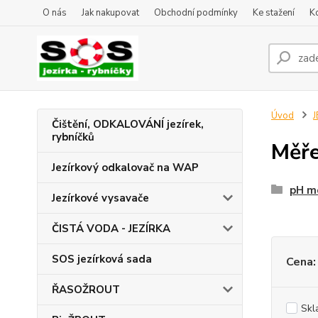
O nás
Jak nakupovat
Obchodní podmínky
Ke stažení
K
Úvod
J
Čištění, ODKALOVÁNÍ jezírek,
rybníčků
Měře
Jezírkový odkalovač na WAP
pH me
Jezírkové vysavače
ČISTÁ VODA - JEZÍRKA
SOS jezírková sada
Cena:
ŘASOŽROUT
Skl