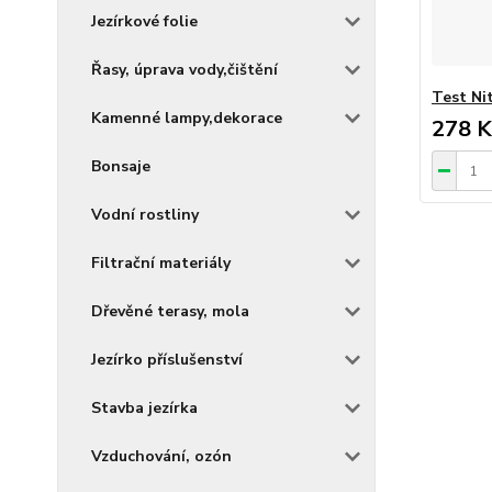
Jezírkové folie
Řasy, úprava vody,čištění
Test Ni
Kamenné lampy,dekorace
278 K
Bonsaje
Vodní rostliny
Filtrační materiály
Dřevěné terasy, mola
Jezírko příslušenství
Stavba jezírka
Vzduchování, ozón