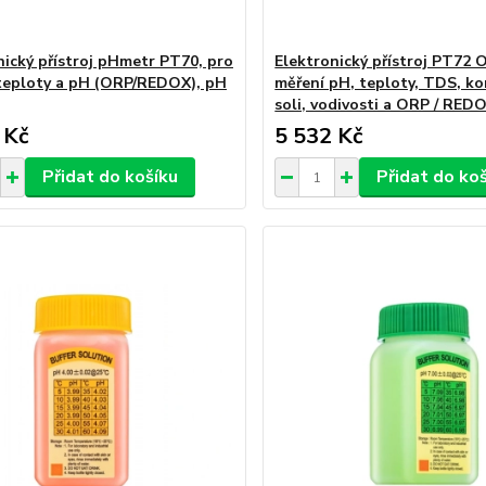
nický přístroj pHmetr PT70, pro
Elektronický přístroj PT72 
teploty a pH (ORP/REDOX), pH
měření pH, teploty, TDS, k
soli, vodivosti a ORP / RED
 Kč
5 532 Kč
Přidat do košíku
Přidat do ko