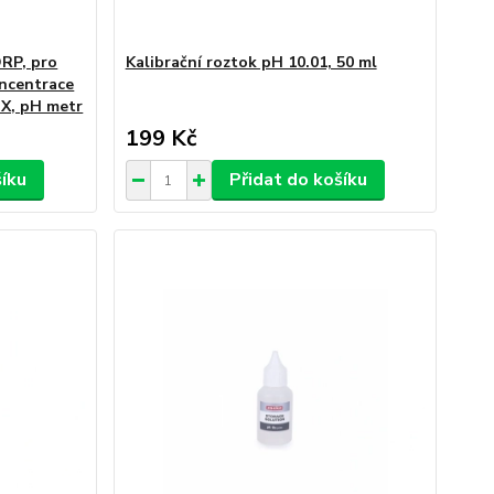
ORP, pro
Kalibrační roztok pH 10.01, 50 ml
oncentrace
OX, pH metr
199 Kč
šíku
Přidat do košíku