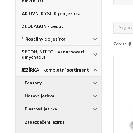
BioŽROUT
AKTIVNÍ KYSLÍK pro jezírka
ZEOLAGUN - zeolit
Nejnově
* Rostliny do jezírka
Zobrazuji 
SECOH, NITTO - vzduchovací
dmychadla
JEZÍRKA - kompletní sortiment
Fontány
Hotová jezírka
Plastová jezírka
Zabezpečení jezírka