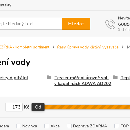
ontakty
Nevíte
Hledat
6085
9-17 h
EZÍRKA - kompletní sortiment
Řasy, úprava vody, čištění, vysavače
M
ní vody
try digitální
Tester měření úrovně soli
Tep
v kapalinách ADWA AD202
Kč
Od
adem
Novinka
Akce
Doprava ZDARMA
TOP 