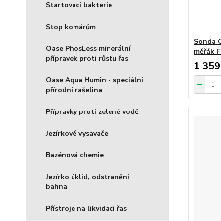
Startovací bakterie
Stop komárům
Sonda O
Oase PhosLess minerální
měřák F
přípravek proti růstu řas
1 359
Oase Aqua Humin - speciální
přírodní rašelina
Přípravky proti zelené vodě
Jezírkové vysavače
Bazénová chemie
Jezírko úklid, odstranění
bahna
Přístroje na likvidaci řas