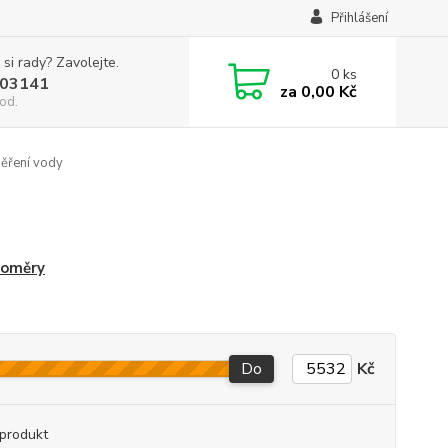
Přihlášení
 si rady? Zavolejte.
0
ks
03141
za
0,00 Kč
od.
ěření vody
loměry
Do
Kč
produkt