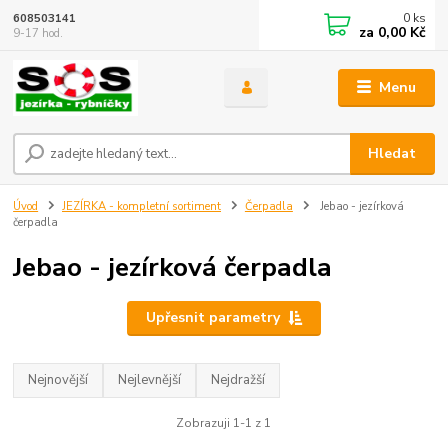
0
ks
608503141
za
0,00 Kč
9-17 hod.
Menu
Hledat
Úvod
JEZÍRKA - kompletní sortiment
Čerpadla
Jebao - jezírková
čerpadla
Jebao - jezírková čerpadla
Upřesnit parametry
Nejnovější
Nejlevnější
Nejdražší
Zobrazuji 1-1 z 1