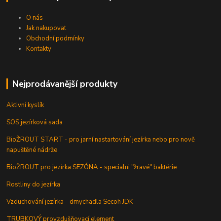
O nás
Jak nakupovat
Obchodní podmínky
Kontakty
Nejprodávanější produkty
Aktivní kyslík
SOS jezírková sada
BioŽROUT START - pro jarní nastartování jezírka nebo pro nově
napuštěné nádrže
BioŽROUT pro jezírka SEZÓNA - specialni "žravé" baktérie
Rostliny do jezírka
Vzduchování jezírka - dmychadla Secoh JDK
TRUBKOVÝ provzdušňovací element