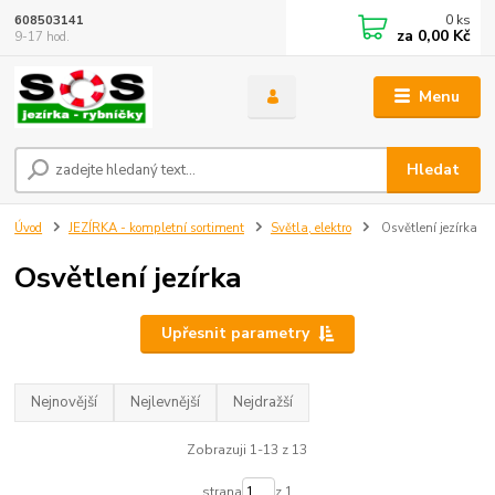
0
ks
608503141
za
0,00 Kč
9-17 hod.
Menu
Hledat
Úvod
JEZÍRKA - kompletní sortiment
Světla, elektro
Osvětlení jezírka
Osvětlení jezírka
Upřesnit parametry
Nejnovější
Nejlevnější
Nejdražší
Zobrazuji 1-13 z 13
strana
z 1