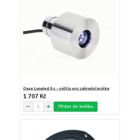
Oase Lunaled 9 s - světlo pro zahradní jezírka
1 707 Kč
Přidat do košíku