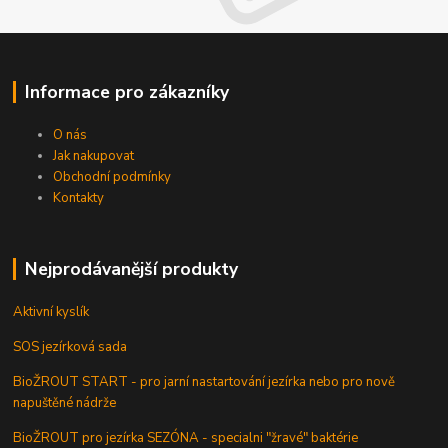
Informace pro zákazníky
O nás
Jak nakupovat
Obchodní podmínky
Kontakty
Nejprodávanější produkty
Aktivní kyslík
SOS jezírková sada
BioŽROUT START - pro jarní nastartování jezírka nebo pro nově
napuštěné nádrže
BioŽROUT pro jezírka SEZÓNA - specialni "žravé" baktérie