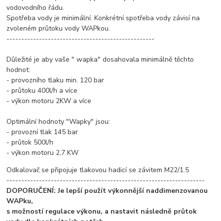
vodovodního řádu.
Spotřeba vody je minimální. Konkrétní spotřeba vody závisí na
zvoleném průtoku vody WAPkou.
--------------------------------------------------
Důležité je aby vaše " wapka" dosahovala minimálně těchto
hodnot:
- provozního tlaku min. 120 bar
- průtoku 400l/h a více
- výkon motoru 2KW a více
Optimální hodnoty "Wapky" jsou:
- provozní tlak 145 bar
- průtok 500l/h
- výkon motoru 2,7 KW
Odkalovač se připojuje tlakovou hadicí se závitem M22/1.5
-------------------------------------------------------------------
DOPORUČENÍ: Je lepší použít výkonnější naddimenzovanou
WAPku,
s možností regulace výkonu, a nastavit následně průtok