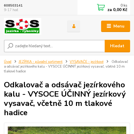
0
ks
608503141
za
0,00 Kč
9-17 hod.
Menu
Hledat
Úvod
JEZÍRKA - původní sortiment
VYSAVAČE - jezírkové
Odkalovač
a odsávač jezírkového kalu - VYSOCE ÚČINNÝ jezírkový vysavač, včetně 10 m
tlakové hadice
Odkalovač a odsávač jezírkového
kalu - VYSOCE ÚČINNÝ jezírkový
vysavač, včetně 10 m tlakové
hadice