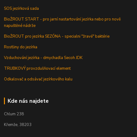
SOS jezírková sada
BioŽROUT START - pro jarní nastartování jezírka nebo pro nově
napuštěné nádrže
BioŽROUT pro jezírka SEZÓNA - specialni "žravé" baktérie
Rostliny do jezírka
Vzduchování jezírka - dmychadla Secoh JDK
TRUBKOVÝ provzdušňovací element
Odkalovač a odsávač jezírkového kalu
Kde nás najdete
Chlum 238
Křemže, 38203