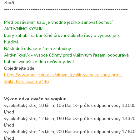
zboží)
------------------------------------------------------------------
Před odsáváním kalu je vhodné jezírko sanovat pomocí
AKTIVNÍHO KYSLÍKU,
který zahubí na buněčné úrovni vláknité řasy a vynese je k
hladině.
Následně odsajete šlem z hladiny.
Aktivní kyslík - vysoce účinný proti vláknitým řasám, odbourává
bahno, vynáší ze dna nečistoty, listí… -
Objednejte zde:
https://www.sosjezirka.cz/aktivni-kyslik-vysoceucinny-proti-
vlaknitym-rasam-2446
Výkon odkalovače na wapku:
vysokotlaký stroj 10 l/min, 105 Bar >> průtok odpadní vody 10.080
l/hod
vysokotlaký stroj 12 l/min, 150 Bar >> průtok odpadní vody 13.320
l/hod
vysokotlaký stroj 15 l/min, 200 Bar >> průtok odpadní vody 17.640
l/hod