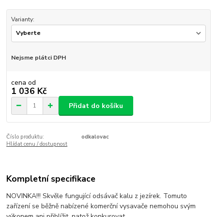
Varianty:
Nejsme plátci DPH
cena od
1 036 Kč
Přidat do košíku
Číslo produktu:
odkalovac
Hlídat cenu / dostupnost
Kompletní specifikace
NOVINKA!!! Skvěle fungující odsávač kalu z jezírek. Tomuto
zařízení se běžně nabízené komerční vysavače nemohou svým
výkonem ani přiblížit, natož konkurovat.