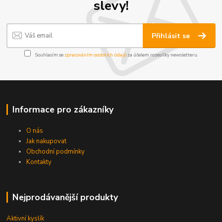
slevy!
Přihlásit se
Souhlasím se
zpracováním osobních údajů
za účelem rozesílky newsletteru.
Informace pro zákazníky
O nás
Jak nakupovat
Obchodní podmínky
Kontakty
Nejprodávanější produkty
Aktivní kyslík