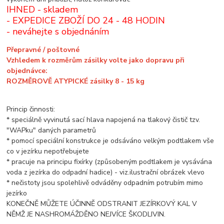
IHNED - skladem
- EXPEDICE ZBOŽÍ DO 24 - 48 HODIN
- neváhejte s objednáním
Přepravné / poštovné
Vzhledem k rozměrům zásilky volte jako dopravu při
objednávce:
ROZMĚROVĚ ATYPICKÉ zásilky 8 - 15 kg
Princip činnosti:
* speciálně vyvinutá sací hlava napojená na tlakový čistič tzv.
"WAPku" daných parametrů
* pomocí speciální konstrukce je odsáváno velkým podtlakem vše
co v jezírku nepotřebujete
* pracuje na principu fixírky (způsobeným podtlakem je vysávána
voda z jezírka do odpadní hadice) - viz.ilustrační obrázek vlevo
* nečistoty jsou spolehlivě odváděny odpadním potrubím mimo
jezírko
KONEČNĚ MŮŽETE ÚČINNĚ ODSTRANIT JEZÍRKOVÝ KAL V
NĚMŽ JE NASHROMÁŽDĚNO NEJVÍCE ŠKODLIVIN.