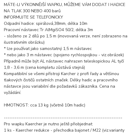
MÁTE-LI VÝKONNĚJŠÍ WAPKU, MŮŽEME VÁM DODAT I HADICE
NA TLAK 300 NEBO 400 barů
INFORMUJTE SE TELEFONICKY
Odpadní hadice: spirálová,38mm, délka 10m
Pracovní nástavec:Tr AlMgiSO4 50/2, délka 3m
- složeno ze 2 dílů po 1,5 m (inovovaná verze, není zobrazeno na
ilustrativním obrázku)
* lze používat jako samostatný 1,5 m nástavec
* nebo jako 3 m nástavec (spojeno rychlospojkou - viz.obrázek)
Případně může být AL nástavec nahrazen teleskopickou AL tyčí
1,8 - 3,6 m (cena kompletu zůstává stejná)
Kompatibilní se všemi přístroji Karcher z profi řady a většinou
tlakových čističů ostatních značek. Délky hadic a pracovního
nástavce jsou variabilní dle požadavků zákazníka. Cena na
vyžádání.
HMOTNOST: cca 13 kg (včetně 10m hadic)
------------------------------------------------------------------
Pro wapku Kaercher je nutno ještě přiobjednat:
1 ks - Kaercher redukce - přechodka bajonet / M22 (viz.varianty