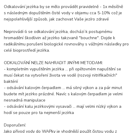
Odkalování jezírka by se mělo provádět pravidelně - 1x měsíčně
s následným dopuštěním čisté vody v objemu cca 5-10% což je
nejspolehlivější způsob, jak zachovat Vaše jezíro zdravé
Neprovádí-li se odkalování jezírka, dochází k postupnému
hromadění škodlivin až jezírko takzvaně "bouchne". Dojde k
radikálnímu porušení biologické rovnováhy s vážnými následky pro
celé bioprostředí jezírka.
ODKALOVÁNÍ NELZE NAHRADIT JINÝMI METODAMI:
- kompletním vypuštěním jezírka ... při opětovném napuštění se
musí čekat na vytvoření života ve vodě (rozvoji nitrifikačních"
baktérií
- odsávání kalovým čerpadlem ... má silný výkon a za pár minut
budete mít jezírko prázdné. Navíc s kalovým čerpadlem je velmi
nesnadná manipulace
- odsávání kalu jezírkovými vysavači ... mají velmi nízký výkon a
hodí se pouze pro ta nejmenší jezírka
Doporučení:
Jako přívod vody do WAPky je vhodnější použít čistou vodu z