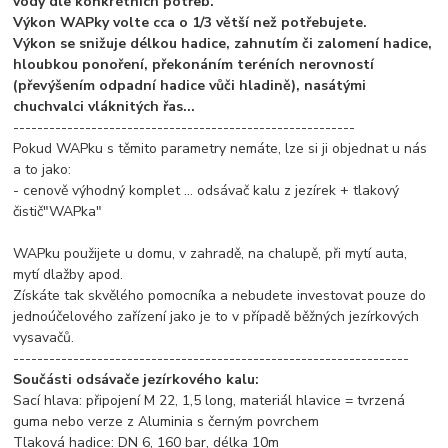
vody dle konkrétních potřeb.
Výkon WAPky volte cca o 1/3 větší než potřebujete.
Výkon se snižuje délkou hadice, zahnutím či zalomení hadice,
hloubkou ponoření, překonáním teréních nerovností
(převýšením odpadní hadice vůči hladině), nasátými
chuchvalci vláknitých řas...
---------------------------------------------------------
Pokud WAPku s těmito parametry nemáte, lze si ji objednat u nás
a to jako:
- cenově výhodný komplet ... odsávač kalu z jezírek + tlakový
čistič"WAPka"
WAPku použijete u domu, v zahradě, na chalupě, při mytí auta,
mytí dlažby apod.
Získáte tak skvělého pomocníka a nebudete investovat pouze do
jednoúčelového zařízení jako je to v případě běžných jezírkových
vysavačů.
------------------------------------------------------------------
Součásti odsávače jezírkového kalu:
Sací hlava: připojení M 22, 1,5 long, materiál hlavice = tvrzená
guma nebo verze z Aluminia s černým povrchem
Tlaková hadice: DN 6, 160 bar, délka 10m