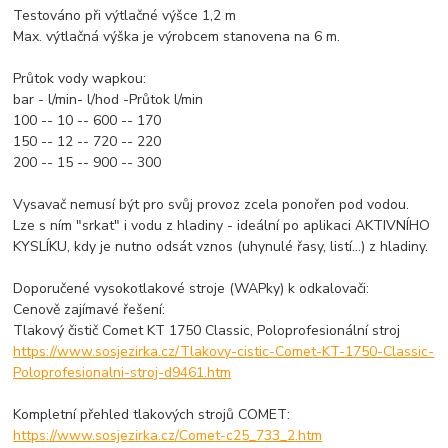
Testováno při výtlačné výšce 1,2 m
Max. výtlačná výška je výrobcem stanovena na 6 m.
Průtok vody wapkou:
bar - l/min- l/hod -Průtok l/min
100 -- 10 -- 600 -- 170
150 -- 12 -- 720 -- 220
200 -- 15 -- 900 -- 300
Vysavač nemusí být pro svůj provoz zcela ponořen pod vodou.
Lze s ním "srkat" i vodu z hladiny - ideální po aplikaci AKTIVNÍHO
KYSLÍKU, kdy je nutno odsát vznos (uhynulé řasy, listí...) z hladiny.
Doporučené vysokotlakové stroje (WAPky) k odkalovači:
Cenově zajímavé řešení:
Tlakový čistič Comet KT 1750 Classic, Poloprofesionální stroj
https://www.sosjezirka.cz/Tlakovy-cistic-Comet-KT-1750-Classic-
Poloprofesionalni-stroj-d9461.htm
Kompletní přehled tlakových strojů COMET:
https://www.sosjezirka.cz/Comet-c25_733_2.htm