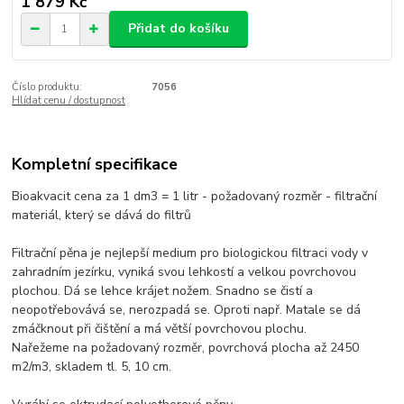
1 879 Kč
Přidat do košíku
Číslo produktu:
7056
Hlídat cenu / dostupnost
Kompletní specifikace
Bioakvacit cena za 1 dm3 = 1 litr - požadovaný rozměr - filtrační
materiál, který se dává do filtrů
Filtrační pěna je nejlepší medium pro biologickou filtraci vody v
zahradním jezírku, vyniká svou lehkostí a velkou povrchovou
plochou. Dá se lehce krájet nožem. Snadno se čistí a
neopotřebovává se, nerozpadá se. Oproti např. Matale se dá
zmáčknout při čištění a má větší povrchovou plochu.
Nařežeme na požadovaný rozměr, povrchová plocha až 2450
m2/m3, skladem tl. 5, 10 cm.