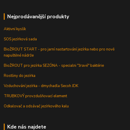
Nejprodávanější produkty
Aktivní kyslík
SOS jezírková sada
BioŽROUT START - pro jarní nastartování jezírka nebo pro nově
napuštěné nádrže
BioŽROUT pro jezírka SEZÓNA - specialni "žravé" baktérie
Rostliny do jezírka
Vzduchování jezírka - dmychadla Secoh JDK
TRUBKOVÝ provzdušňovací element
Odkalovač a odsávač jezírkového kalu
Kde nás najdete