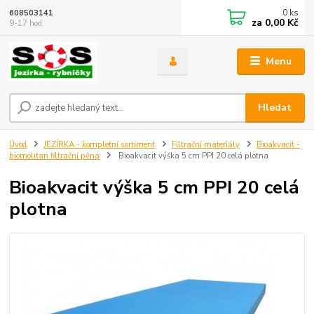
0
ks
608503141
za
0,00 Kč
9-17 hod.
Menu
Hledat
Úvod
JEZÍRKA - kompletní sortiment
Filtrační materiály
Bioakvacit -
biomolitan filtrační pěna
Bioakvacit výška 5 cm PPI 20 celá plotna
Bioakvacit výška 5 cm PPI 20 celá
plotna