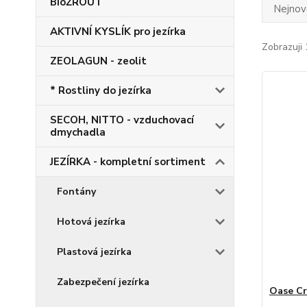
BioŽROUT
Nejnově
AKTIVNÍ KYSLÍK pro jezírka
Zobrazuji 
ZEOLAGUN - zeolit
* Rostliny do jezírka
SECOH, NITTO - vzduchovací
dmychadla
JEZÍRKA - kompletní sortiment
Fontány
Hotová jezírka
Plastová jezírka
Zabezpečení jezírka
Oase Cr