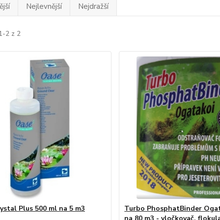
jší
Nejlevnější
Nejdražší
1-2 z 2
ystal Plus 500 ml na 5 m3
Turbo PhosphatBinder Ogat
na 80 m3 - vločkovač, flokul