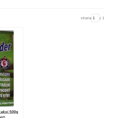
strana
z 1
akoi 500g
ant,