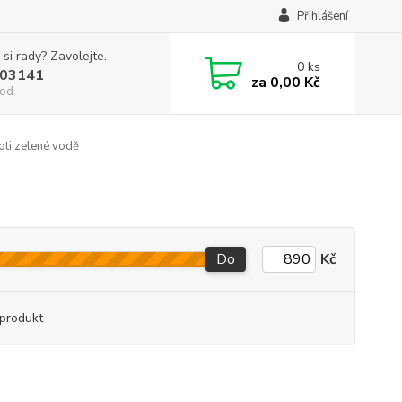
Přihlášení
 si rady? Zavolejte.
0
ks
03141
za
0,00 Kč
od.
oti zelené vodě
Do
Kč
produkt