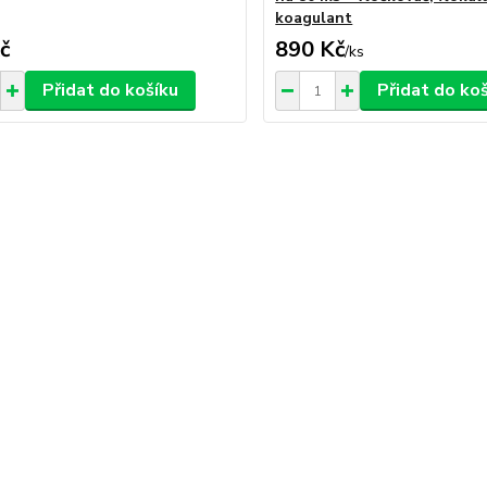
koagulant
č
890 Kč
/
ks
Přidat do košíku
Přidat do ko