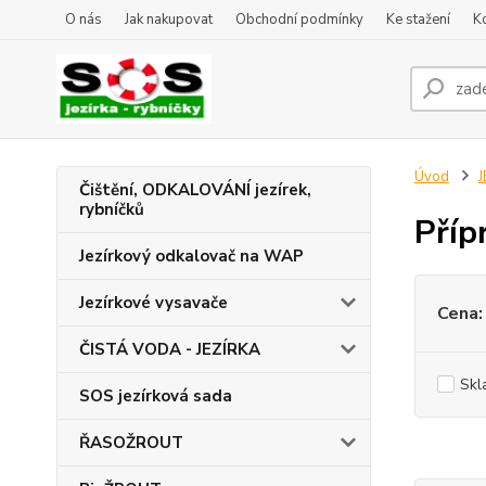
O nás
Jak nakupovat
Obchodní podmínky
Ke stažení
K
Úvod
J
Čištění, ODKALOVÁNÍ jezírek,
rybníčků
Příp
Jezírkový odkalovač na WAP
Jezírkové vysavače
Cena:
ČISTÁ VODA - JEZÍRKA
Skl
SOS jezírková sada
ŘASOŽROUT