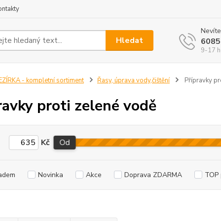
ontakty
Nevíte
Hledat
6085
9-17 h
EZÍRKA - kompletní sortiment
Řasy, úprava vody,čištění
Přípravky pr
ravky proti zelené vodě
Kč
Od
adem
Novinka
Akce
Doprava ZDARMA
TOP 