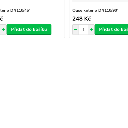
leno DN110/45°
Oase koleno DN110/90°
č
248 Kč
Přidat do košíku
Přidat do ko