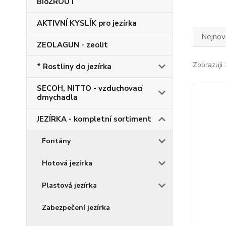
BioŽROUT
AKTIVNÍ KYSLÍK pro jezírka
Nejnově
ZEOLAGUN - zeolit
Zobrazuji 
* Rostliny do jezírka
SECOH, NITTO - vzduchovací
dmychadla
JEZÍRKA - kompletní sortiment
Fontány
Hotová jezírka
Plastová jezírka
Zabezpečení jezírka