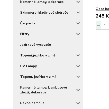
Kamenné lampy, dekorace
Oase ko
Skimmery-hladinové sběrače
248 K
Čerpadla
Filtry
Jezírkové vysavače
Topení,jezírko v zimě
UV Lampy
Topení, jezírko v zimě
Kamenné lampy, bambusové
zboží, dekorace
Rákos,bambus