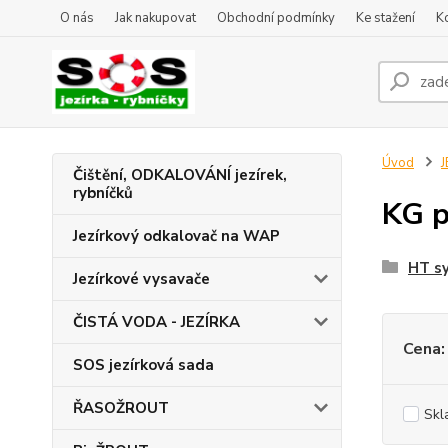
O nás
Jak nakupovat
Obchodní podmínky
Ke stažení
K
Úvod
J
Čištění, ODKALOVÁNÍ jezírek,
rybníčků
KG p
Jezírkový odkalovač na WAP
HT s
Jezírkové vysavače
ČISTÁ VODA - JEZÍRKA
Cena:
SOS jezírková sada
ŘASOŽROUT
Skl