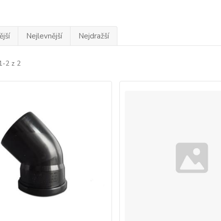
jší
Nejlevnější
Nejdražší
1-2 z 2