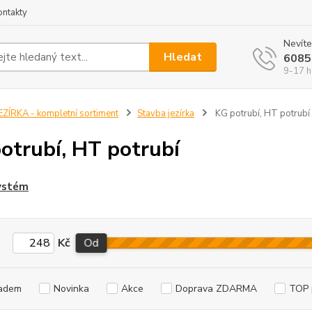
ontakty
Nevíte
Hledat
6085
9-17 h
EZÍRKA - kompletní sortiment
Stavba jezírka
KG potrubí, HT potrubí
otrubí, HT potrubí
ystém
Kč
Od
adem
Novinka
Akce
Doprava ZDARMA
TOP 