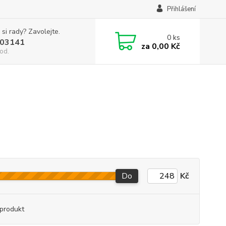
Přihlášení
 si rady? Zavolejte.
0
ks
03141
za
0,00 Kč
od.
Do
Kč
produkt