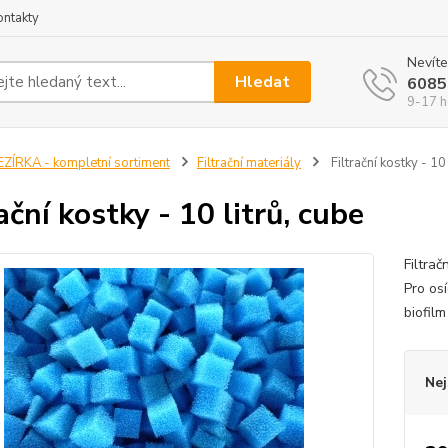
ontakty
Nevíte
Hledat
6085
9-17 h
EZÍRKA - kompletní sortiment
Filtrační materiály
Filtrační kostky - 10 
ační kostky - 10 litrů, cube
Filtrač
Pro os
biofil
Nej