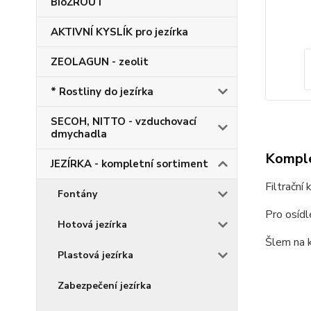
BioŽROUT
AKTIVNÍ KYSLÍK pro jezírka
ZEOLAGUN - zeolit
* Rostliny do jezírka
SECOH, NITTO - vzduchovací
dmychadla
Komple
JEZÍRKA - kompletní sortiment
Filtrační 
Fontány
Pro osídl
Hotová jezírka
Šlem na k
Plastová jezírka
Zabezpečení jezírka