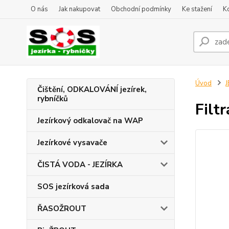
O nás
Jak nakupovat
Obchodní podmínky
Ke stažení
K
Úvod
J
Čištění, ODKALOVÁNÍ jezírek,
rybníčků
Filtr
Jezírkový odkalovač na WAP
Jezírkové vysavače
ČISTÁ VODA - JEZÍRKA
SOS jezírková sada
ŘASOŽROUT