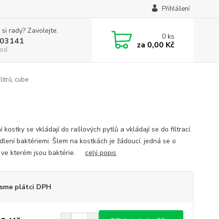
Přihlášení
 si rady? Zavolejte.
0
ks
03141
za
0,00 Kč
od.
litrů, cube
ní kostky se vkládají do rašlových pytlů a vkládají se do filtrací.
ídlení baktériemi. Šlem na kostkách je žádoucí. jedná se o
m ve kterém jsou baktérie.
celý popis
sme plátci DPH