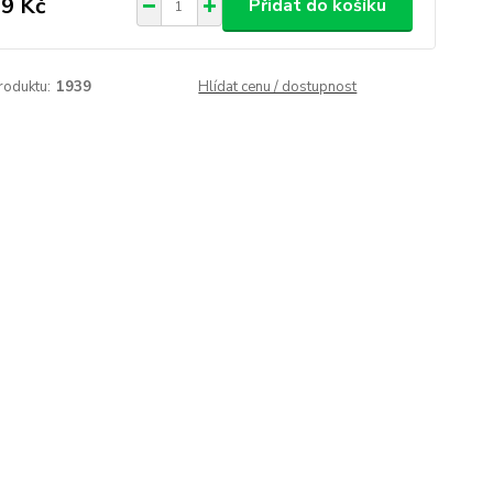
9 Kč
Přidat do košíku
roduktu:
1939
Hlídat cenu / dostupnost