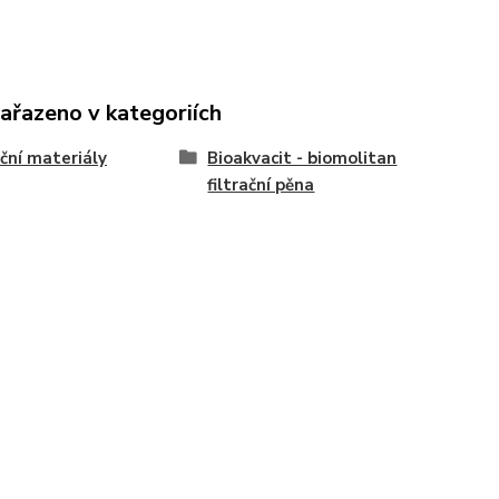
zařazeno v kategoriích
ační materiály
Bioakvacit - biomolitan
filtrační pěna