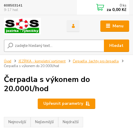
0
ks
608503141
za
0,00 Kč
9-17 hod.
Menu
Hledat
Úvod
JEZÍRKA - kompletní sortiment
Čerpadla, šachty pro čerpadla
Čerpadla s výkonem do 20.000l/hod
Čerpadla s výkonem do
20.000l/hod
Upřesnit parametry
Nejnovější
Nejlevnější
Nejdražší