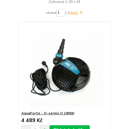
Zobrazuji 1-20 z 24
strana
z 2
další
AquaForte - O-series O 18000
4 489 Kč