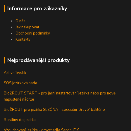
Informace pro zákazníky
O nás
Jak nakupovat
Obchodní podmínky
Kontakty
Nejprodávanější produkty
Aktivní kyslík
SOS jezírková sada
BioŽROUT START - pro jarní nastartování jezírka nebo pro nově
napuštěné nádrže
BioŽROUT pro jezírka SEZÓNA - specialni "žravé" baktérie
Rostliny do jezírka
Vzduchování jezírka - dmychadla Secoh JDK