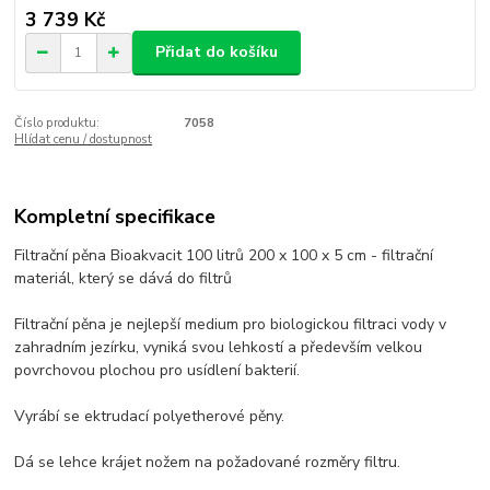
3 739 Kč
Přidat do košíku
Číslo produktu:
7058
Hlídat cenu / dostupnost
Kompletní specifikace
Filtrační pěna Bioakvacit 100 litrů 200 x 100 x 5 cm - filtrační
materiál, který se dává do filtrů
Filtrační pěna je nejlepší medium pro biologickou filtraci vody v
zahradním jezírku, vyniká svou lehkostí a především velkou
povrchovou plochou pro usídlení bakterií.
Vyrábí se ektrudací polyetherové pěny.
Dá se lehce krájet nožem na požadované rozměry filtru.