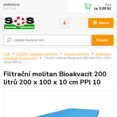
0
ks
608503141
za
0,00 Kč
9-17 hod.
Menu
Hledat
Úvod
JEZÍRKA - kompletní sortiment
Filtrační materiály
Bioakvacit -
biomolitan filtrační pěna
Filtrační molitan Bioakvacit 200 litrů 200 x 100 x
10 cm PPI 10
Filtrační molitan Bioakvacit 200
litrů 200 x 100 x 10 cm PPI 10