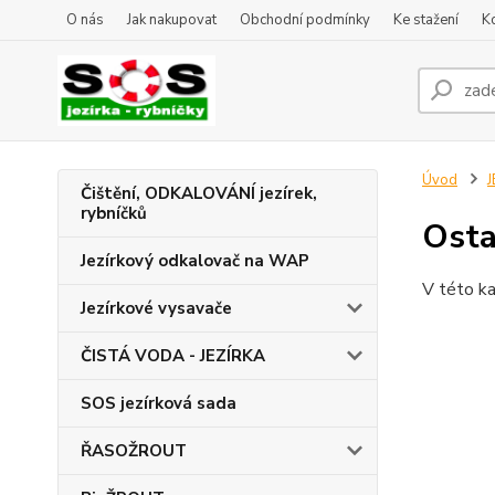
O nás
Jak nakupovat
Obchodní podmínky
Ke stažení
K
Úvod
J
Čištění, ODKALOVÁNÍ jezírek,
rybníčků
Osta
Jezírkový odkalovač na WAP
V této ka
Jezírkové vysavače
ČISTÁ VODA - JEZÍRKA
SOS jezírková sada
ŘASOŽROUT