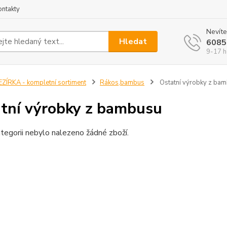
ontakty
Nevíte
Hledat
6085
9-17 h
EZÍRKA - kompletní sortiment
Rákos,bambus
Ostatní výrobky z ba
tní výrobky z bambusu
tegorii nebylo nalezeno žádné zboží.