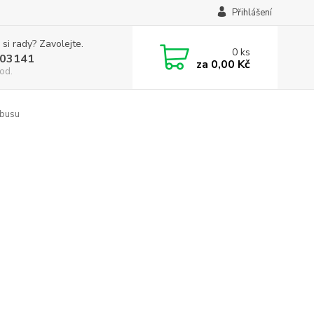
Přihlášení
 si rady? Zavolejte.
0
ks
03141
za
0,00 Kč
od.
mbusu