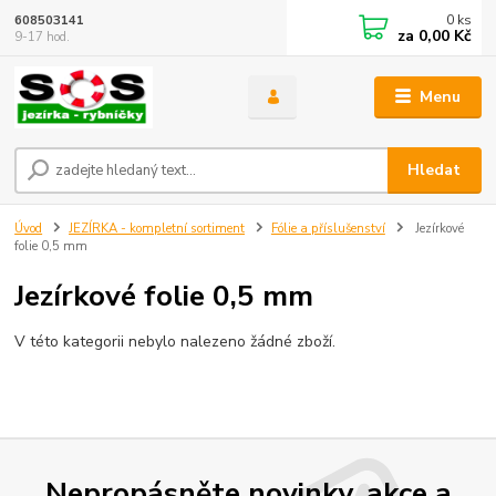
0
ks
608503141
za
0,00 Kč
9-17 hod.
Menu
Hledat
Úvod
JEZÍRKA - kompletní sortiment
Fólie a příslušenství
Jezírkové
folie 0,5 mm
Jezírkové folie 0,5 mm
V této kategorii nebylo nalezeno žádné zboží.
Nepropásněte novinky, akce a