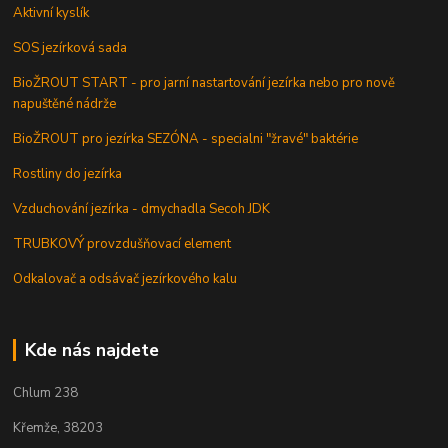
Aktivní kyslík
SOS jezírková sada
BioŽROUT START - pro jarní nastartování jezírka nebo pro nově
napuštěné nádrže
BioŽROUT pro jezírka SEZÓNA - specialni "žravé" baktérie
Rostliny do jezírka
Vzduchování jezírka - dmychadla Secoh JDK
TRUBKOVÝ provzdušňovací element
Odkalovač a odsávač jezírkového kalu
Kde nás najdete
Chlum 238
Křemže, 38203