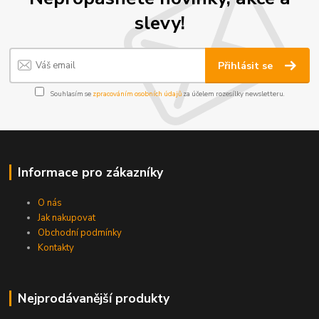
slevy!
Přihlásit se
Souhlasím se
zpracováním osobních údajů
za účelem rozesílky newsletteru.
Informace pro zákazníky
O nás
Jak nakupovat
Obchodní podmínky
Kontakty
Nejprodávanější produkty