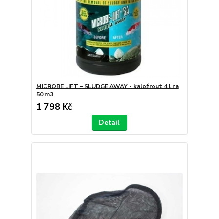
MICROBE LIFT – SLUDGE AWAY - kaložrout 4 l na
50 m3
1 798 Kč
Detail