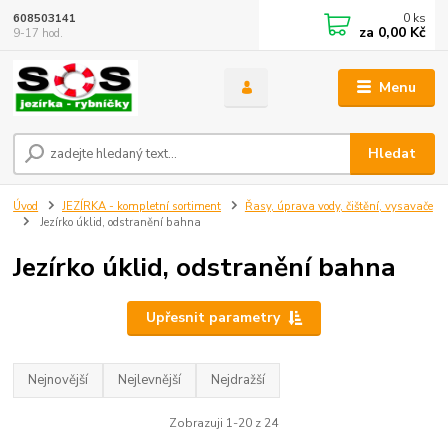
0
ks
608503141
za
0,00 Kč
9-17 hod.
Menu
Hledat
Úvod
JEZÍRKA - kompletní sortiment
Řasy, úprava vody, čištění, vysavače
Jezírko úklid, odstranění bahna
Jezírko úklid, odstranění bahna
Upřesnit parametry
Nejnovější
Nejlevnější
Nejdražší
Zobrazuji 1-20 z 24