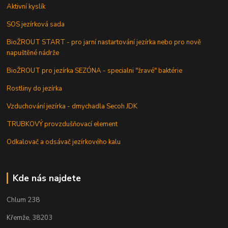
Aktivní kyslík
SOS jezírková sada
BioŽROUT START - pro jarní nastartování jezírka nebo pro nově
napuštěné nádrže
BioŽROUT pro jezírka SEZÓNA - specialni "žravé" baktérie
Rostliny do jezírka
Vzduchování jezírka - dmychadla Secoh JDK
TRUBKOVÝ provzdušňovací element
Odkalovač a odsávač jezírkového kalu
Kde nás najdete
Chlum 238
Křemže, 38203