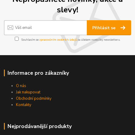
slevy!
Přihlásit se
Souhlasím se
zpracováním osobních údajů
za účelem rozesílky newsletteru.
Informace pro zákazníky
O nás
Jak nakupovat
Obchodní podmínky
Kontakty
Nejprodávanější produkty