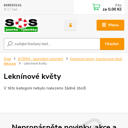
0
ks
608503141
za
0,00 Kč
9-17 hod.
Menu
Hledat
Úvod
JEZÍRKA - kompletní sortiment
Kamenné lampy, bambusové zboží,
dekorace
Leknínové květy
Leknínové květy
V této kategorii nebylo nalezeno žádné zboží.
Nepropásněte novinky, akce a