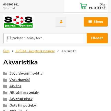
0
ks
608503141
za
0,00 Kč
9-17 hod.
Menu
Hledat
Úvod
JEZÍRKA - kompletní sortiment
Akvaristika
Akvaristika
Boyu akvarijní světla
Vzduchování
Akvária
Filtrační materiály
Akvarijní písek
Ostatní potřeby