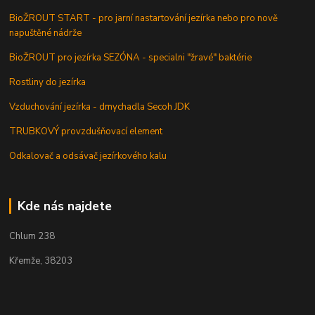
BioŽROUT START - pro jarní nastartování jezírka nebo pro nově
napuštěné nádrže
BioŽROUT pro jezírka SEZÓNA - specialni "žravé" baktérie
Rostliny do jezírka
Vzduchování jezírka - dmychadla Secoh JDK
TRUBKOVÝ provzdušňovací element
Odkalovač a odsávač jezírkového kalu
Kde nás najdete
Chlum 238
Křemže, 38203