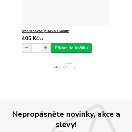
Vzduchovací placka 150mm
405 Kč
/
ks
Přidat do košíku
strana
z 1
Nepropásněte novinky, akce a
slevy!