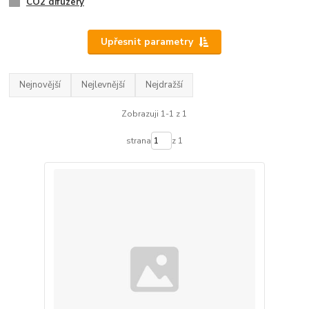
CO2 difuzéry
Upřesnit parametry
Nejnovější
Nejlevnější
Nejdražší
Zobrazuji 1-1 z 1
strana
z 1