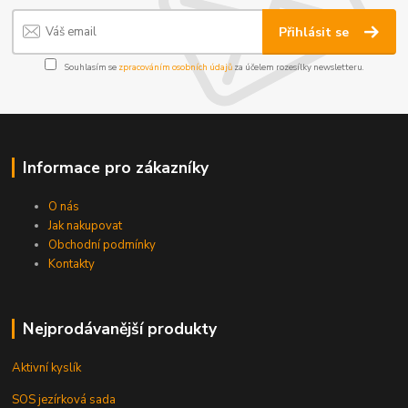
Přihlásit se
Souhlasím se
zpracováním osobních údajů
za účelem rozesílky newsletteru.
Informace pro zákazníky
O nás
Jak nakupovat
Obchodní podmínky
Kontakty
Nejprodávanější produkty
Aktivní kyslík
SOS jezírková sada