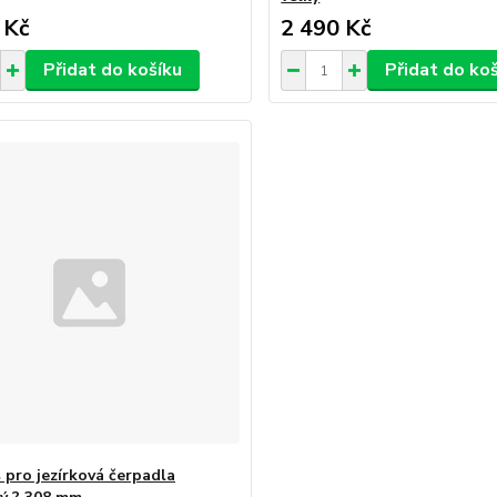
 Kč
2 490 Kč
Přidat do košíku
Přidat do ko
 pro jezírková čerpadla