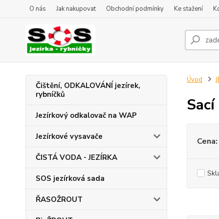
O nás
Jak nakupovat
Obchodní podmínky
Ke stažení
K
Úvod
J
Čištění, ODKALOVÁNÍ jezírek,
rybníčků
Sací
Jezírkový odkalovač na WAP
Jezírkové vysavače
Cena:
ČISTÁ VODA - JEZÍRKA
Skl
SOS jezírková sada
ŘASOŽROUT