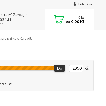
Přihlášení
 si rady? Zavolejte.
0
ks
03141
za
0,00 Kč
od.
š pro jezírková čerpadla
Do
Kč
produkt