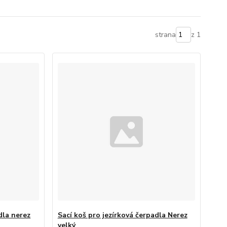
strana
z 1
dla nerez
Sací koš pro jezírková čerpadla Nerez
velký