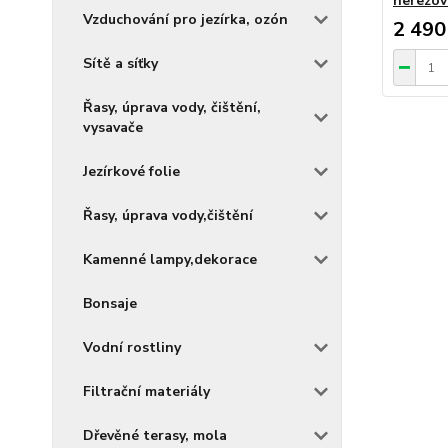
nerezov
Vzduchování pro jezírka, ozón
2 490
Sítě a síťky
Řasy, úprava vody, čištění,
vysavače
Jezírkové folie
Řasy, úprava vody,čištění
Kamenné lampy,dekorace
Bonsaje
Vodní rostliny
Filtrační materiály
Dřevěné terasy, mola