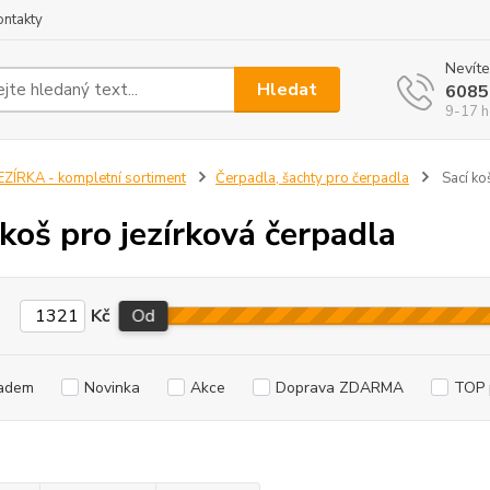
ontakty
Nevíte
Hledat
6085
9-17 h
EZÍRKA - kompletní sortiment
Čerpadla, šachty pro čerpadla
Sací ko
 koš pro jezírková čerpadla
Kč
Od
adem
Novinka
Akce
Doprava ZDARMA
TOP 