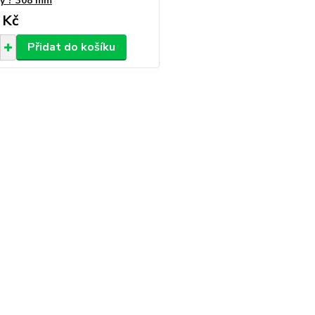
ý ? 308 mm
 Kč
Přidat do košíku