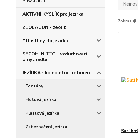
BioŽROUT
Nejnově
AKTIVNÍ KYSLÍK pro jezírka
Zobrazuji 
ZEOLAGUN - zeolit
* Rostliny do jezírka
SECOH, NITTO - vzduchovací
dmychadla
JEZÍRKA - kompletní sortiment
Fontány
Hotová jezírka
Plastová jezírka
Zabezpečení jezírka
Sací ko