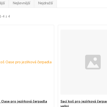
jší
Nejlevnější
Nejdražší
1-4 z 4
š Oase pro jezírková čerpadla
Sací koš pro jezírková čerpa
velký