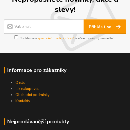
slevy!
Přihlásit se
Souhlasím se
zpracováním osobních údajů
za účelem rozesílky newsletteru.
Informace pro zákazníky
O nás
Jak nakupovat
Obchodní podmínky
Kontakty
Nejprodávanější produkty