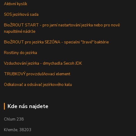
Aktivní kyslík
SOS jezírková sada
BioŽROUT START - pro jarní nastartování jezírka nebo pro nově
napuštěné nádrže
BioŽROUT pro jezírka SEZÓNA - specialni "žravé" baktérie
Rostliny do jezírka
Vzduchování jezírka - dmychadla Secoh JDK
TRUBKOVÝ provzdušňovací element
Odkalovač a odsávač jezírkového kalu
Kde nás najdete
Chlum 238
Křemže, 38203