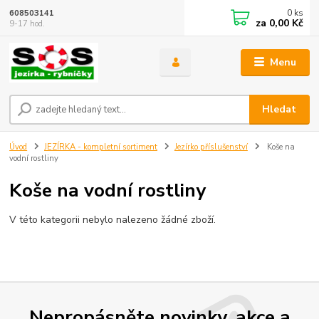
0
ks
608503141
za
0,00 Kč
9-17 hod.
Menu
Hledat
Úvod
JEZÍRKA - kompletní sortiment
Jezírko příslušenství
Koše na
vodní rostliny
Koše na vodní rostliny
V této kategorii nebylo nalezeno žádné zboží.
Nepropásněte novinky, akce a