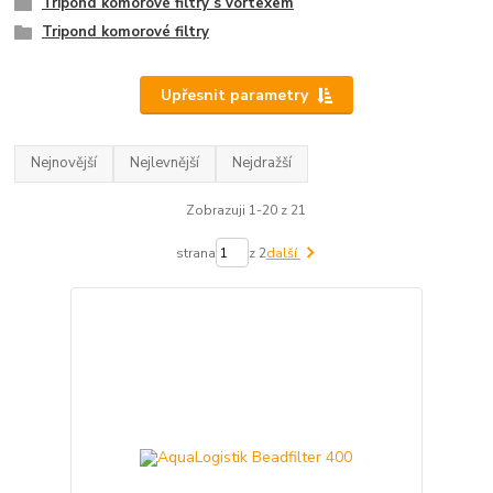
Tripond komorové filtry s vortexem
Tripond komorové filtry
Upřesnit parametry
Nejnovější
Nejlevnější
Nejdražší
Zobrazuji 1-20 z 21
strana
z 2
další