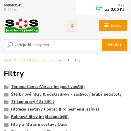
0
ks
608503141
za
0,00 Kč
9-17 hod.
Menu
Hledat
Úvod
JEZÍRKA - kompletní sortiment
Filtry
Filtry
Tripond CenterVortex (nejpoužívanější)
Štěrbinové filtry & odstředivky - zachycují hrubé nečistoty
Tříkomorový filtr 330 l
Filtrační sestavy Pontec (Pro nejmenší jezírka)
Bubnové filtry (nejdokonalejší)
Filtry a filtrační sestavy Oase