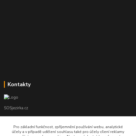
Kontakty
SOSjezirka.cz
Ing.Petr Marek
608503141
Pro základní funkčnost, zpříjemnění používání webu, analytické
účely a v případě udělení souhlasu také pro účely cílení reklamy