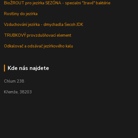
BioŽROUT pro jezírka SEZÓNA - specialni "žravé" baktérie
Rostliny do jezírka
Vzduchování jezírka - dmychadla Secoh JDK
TRUBKOVÝ provzdušňovací element
Odkalovač a odsávač jezírkového kalu
Kde nás najdete
Chlum 238
Křemže, 38203