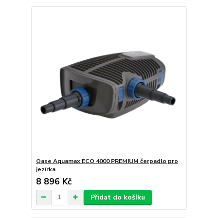
Oase Aquamax ECO 4000 PREMIUM čerpadlo pro
jezírka
8 896 Kč
Přidat do košíku