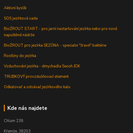
Aktivní kyslík
SOS jezírková sada
BioŽROUT START - pro jarní nastartování jezírka nebo pro nově
napuštěné nádrže
BioŽROUT pro jezírka SEZÓNA - specialni "žravé" baktérie
Rostliny do jezírka
Vzduchování jezírka - dmychadla Secoh JDK
TRUBKOVÝ provzdušňovací element
Odkalovač a odsávač jezírkového kalu
Kde nás najdete
Chlum 238
Křemže, 38203