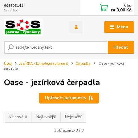
0
ks
608503141
za
0,00 Kč
9-17 hod.
Menu
Hledat
Úvod
JEZÍRKA - kompletní sortiment
Čerpadla
Oase - jezírková
čerpadla
Oase - jezírková čerpadla
Upřesnit parametry
Nejnovější
Nejlevnější
Nejdražší
Zobrazuji 1-8 z 8