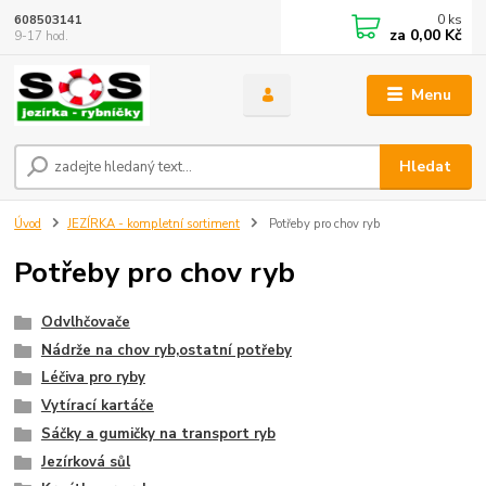
0
ks
608503141
za
0,00 Kč
9-17 hod.
Menu
Hledat
Úvod
JEZÍRKA - kompletní sortiment
Potřeby pro chov ryb
Potřeby pro chov ryb
Odvlhčovače
Nádrže na chov ryb,ostatní potřeby
Léčiva pro ryby
Vytírací kartáče
Sáčky a gumičky na transport ryb
Jezírková sůl