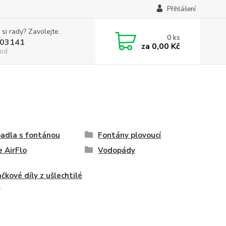
Přihlášení
 si rady? Zavolejte.
0
ks
03141
za
0,00 Kč
od.
adla s fontánou
Fontány plovoucí
 AirFlo
Vodopády
čkové díly z ušlechtilé
i