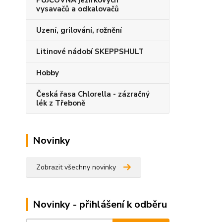
PŮJČOVNA jezírkových
vysavačů a odkalovačů
Uzení, grilování, rožnění
Litinové nádobí SKEPPSHULT
Hobby
Česká řasa Chlorella - zázračný
lék z Třeboně
Novinky
Zobrazit všechny novinky
Novinky - přihlášení k odběru