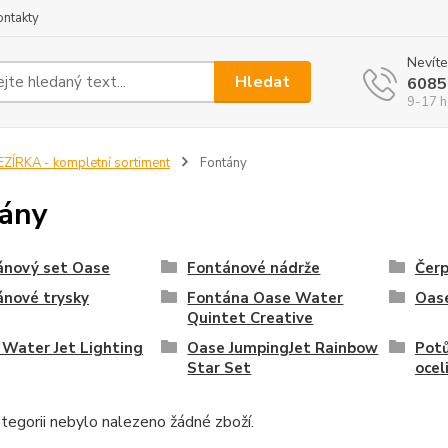
ontakty
Nevíte
Hledat
6085
9-17 h
EZÍRKA - kompletní sortiment
Fontány
ány
ánový set Oase
Fontánové nádrže
Čerp
ánové trysky
Fontána Oase Water
Oase
Quintet Creative
Water Jet Lighting
Oase JumpingJet Rainbow
Potů
Star Set
ocel
tegorii nebylo nalezeno žádné zboží.