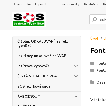
O nás
Jak nakupovat
Obchodní podmínky
Ke stažení
K
Úvod
J
Čištění, ODKALOVÁNÍ jezírek,
rybníčků
Font
Jezírkový odkalovač na WAP
Font
Jezírkové vysavače
Font
ČISTÁ VODA - JEZÍRKA
Oase 
SOS jezírková sada
ŘASOŽROUT
V této ka