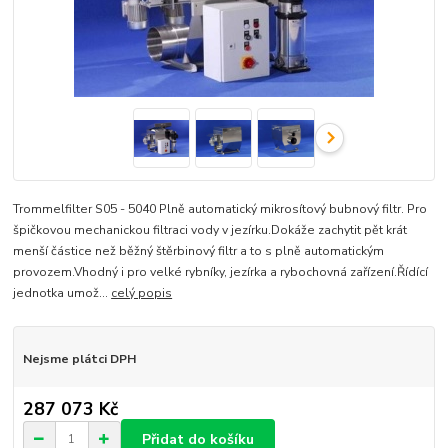
Trommelfilter S05 - 5040 Plně automatický mikrosítový bubnový filtr. Pro
špičkovou mechanickou filtraci vody v jezírku.Dokáže zachytit pět krát
menší částice než běžný štěrbinový filtr a to s plně automatickým
provozem.Vhodný i pro velké rybníky, jezírka a rybochovná zařízení.Řídící
jednotka umož...
celý popis
Nejsme plátci DPH
287 073 Kč
Přidat do košíku