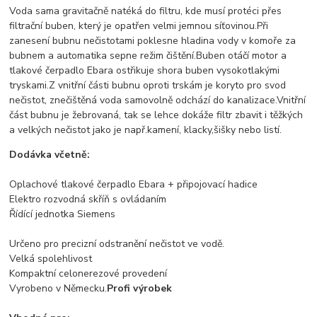
Voda sama gravitačně natéká do filtru, kde musí protéci přes
filtrační buben, který je opatřen velmi jemnou síťovinou.Při
zanesení bubnu nečistotami poklesne hladina vody v komoře za
bubnem a automatika sepne režim čištění.Buben otáčí motor a
tlakové čerpadlo Ebara ostřikuje shora buben vysokotlakými
tryskami.Z vnitřní části bubnu oproti trskám je koryto pro svod
nečistot, znečištěná voda samovolně odchází do kanalizace.Vnitřní
část bubnu je žebrovaná, tak se lehce dokáže filtr zbavit i těžkých
a velkých nečistot jako je např.kamení, klacky,šišky nebo listí.
Dodávka včetně:
Oplachové tlakové čerpadlo Ebara + připojovací hadice
Elektro rozvodná skříň s ovládaním
Řídící jednotka Siemens
Určeno pro precizní odstranění nečistot ve vodě.
Velká spolehlivost
Kompaktní celonerezové provedení
Vyrobeno v Německu.
Profi výrobek