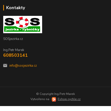
Kontakty
SOSjezirka.cz
Ing.Petr Marek
608503141
info@sosjezirka.cz
© Copyright Ing.Petr Marek
Vytvořeno na
Eshop-rychle.cz