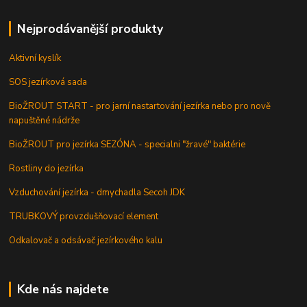
Nejprodávanější produkty
Aktivní kyslík
SOS jezírková sada
BioŽROUT START - pro jarní nastartování jezírka nebo pro nově
napuštěné nádrže
BioŽROUT pro jezírka SEZÓNA - specialni "žravé" baktérie
Rostliny do jezírka
Vzduchování jezírka - dmychadla Secoh JDK
TRUBKOVÝ provzdušňovací element
Odkalovač a odsávač jezírkového kalu
Kde nás najdete