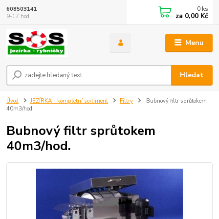
0
ks
608503141
za
0,00 Kč
9-17 hod.
Menu
Hledat
Úvod
JEZÍRKA - kompletní sortiment
Filtry
Bubnový filtr sprůtokem
40m3/hod.
Bubnový filtr sprůtokem
40m3/hod.