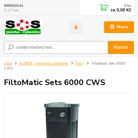
0
ks
608503141
za
0,00 Kč
9-17 hod.
Menu
Hledat
Úvod
JEZÍRKA - kompletní sortiment
Filtry
FiltoMatic Sets 6000
CWS
FiltoMatic Sets 6000 CWS