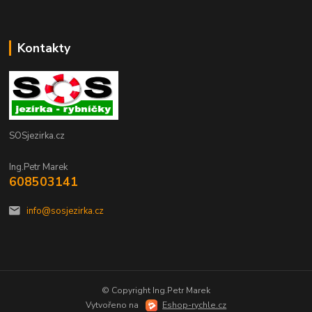
Kontakty
SOSjezirka.cz
Ing.Petr Marek
608503141
info@sosjezirka.cz
© Copyright Ing.Petr Marek
Vytvořeno na
Eshop-rychle.cz