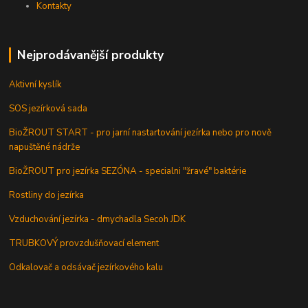
Kontakty
Nejprodávanější produkty
Aktivní kyslík
SOS jezírková sada
BioŽROUT START - pro jarní nastartování jezírka nebo pro nově
napuštěné nádrže
BioŽROUT pro jezírka SEZÓNA - specialni "žravé" baktérie
Rostliny do jezírka
Vzduchování jezírka - dmychadla Secoh JDK
TRUBKOVÝ provzdušňovací element
Odkalovač a odsávač jezírkového kalu