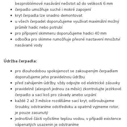
bezproblémové nasávání nečistot až do velikosti 6 mm
čerpadlo umožňuje suché i mokré zapojení
kryt čerpadla lze snadno demontovat
u všech čerpadel doporučujeme využívat maximální možný
průměr hadic nebo potrubí
pro přípojení skimmeru doporučujeme hadici 40 mm
odbočka pro skimme rumožňuje přesné nastavení množství
nasávané vody
Údržba čerpadla:
pro dlouhodobou spokojenost se zakoupeným čerpadlem
doporučujeme jeho pravidelnou údržbu
před zahájením údržby, vždy odpojte od elektrické zásuvky
pravidelně (alespoň jednou za měsíc) zkontrolujte jezírkové
čerpadlo a sací koš pro závady anebo ucpání
každé 2 až 3 měsíce rozděláme sací kryt, odšroubujeme
šroubky, odstraníme odstředivku a opatrně vyjmeme rotor,
je pouze zasunutý
jednotlivé části vyčistíme teplou vodou, v případě existence
vápenatých usazenin je odstraníme