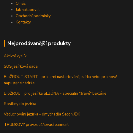
O nás
Jak nakupovat
Obchodní podmínky
Kontakty
Nejprodávanější produkty
Aktivní kyslík
SOS jezírková sada
BioŽROUT START - pro jarní nastartování jezírka nebo pro nově
napuštěné nádrže
BioŽROUT pro jezírka SEZÓNA - specialni "žravé" baktérie
Rostliny do jezírka
Vzduchování jezírka - dmychadla Secoh JDK
TRUBKOVÝ provzdušňovací element