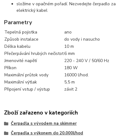
složíme v opačném pořadí. Nezvedejte čerpadlo za
elektrický kabel
Parametry
Tepelná pojistka
ano
Způsob instalace
do vody i nasucho
Délka kabelu
10 m
Přečerpávání hrubých nečistot
6 mm
Jmenovité napětí
220 - 240 V / 50/60 Hz
Příkon
180 W
Maximální průtok vody
16000 l/hod.
Maximální výtlak
5,5 m
Připojení vstup / výstup
závit 2
Zboží zařazeno v kategoriích
Čerpadla s vývodem na skimmer
Čerpadla s výkonem do 20.000l/hod