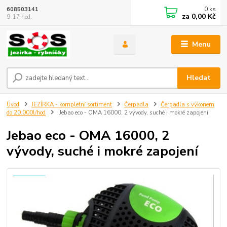
0
ks
608503141
za
0,00 Kč
9-17 hod.
Menu
Hledat
Úvod
JEZÍRKA - kompletní sortiment
Čerpadla
Čerpadla s výkonem
do 20.000l/hod
Jebao eco - OMA 16000, 2 vývody, suché i mokré zapojení
Jebao eco - OMA 16000, 2
vývody, suché i mokré zapojení