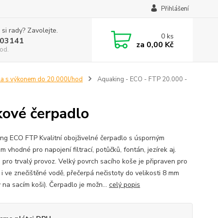
Přihlášení
 si rady? Zavolejte.
0
ks
03141
za
0,00 Kč
od.
a s výkonem do 20.000l/hod
Aquaking - ECO - FTP 20.000 -
kové čerpadlo
ng ECO FTP Kvalitní obojživelné čerpadlo s úsporným
 vhodné pro napojení filtrací, potůčků, fontán, jezírek aj.
 pro trvalý provoz. Velký povrch sacího koše je připraven pro
 i ve znečištěné vodě, přečerpá nečistoty do velikosti 8 mm
 na sacím koši). Čerpadlo je možn...
celý popis