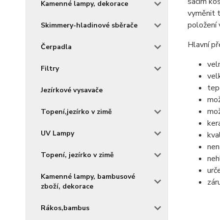
sacím koš
Kamenné lampy, dekorace
vyměnit t
položení 
Skimmery-hladinové sběrače
Hlavní p
Čerpadla
vel
Filtry
vel
tep
Jezírkové vysavače
mož
mož
Topení,jezírko v zimě
ker
UV Lampy
kva
nen
Topení, jezírko v zimě
neh
urč
Kamenné lampy, bambusové
zár
zboží, dekorace
Rákos,bambus