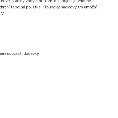
 úrovní hladiny vody a při tomto zapojení je vhodné
chrání tepelná pojistka. Kloubový hadicový trn umožní
 V.
není součástí dodávky