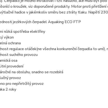
i). Čerpadlo je možno instalovat i tzv. nasucho, ale musí být pod
ěsnící o kroužek, viz doporučené produkty. Motor proti přetížení 
výtlačné hadice v jakémkoliv směru bez ztráty tlaku. Napětí 230
řednosti jezírkových čerpadel Aquaking ECO FTP
mi nízká spotřeba elektřiny
ký výkon
elná ochrana
nost regulace otáček(ne všechna konkurenční čerpadla to umí), 
nost suchého provozu
amická osa
litní provedení
áročné na obsluhu, snadno se rozebírá
lučný provoz
eno pro nepřetržitý provoz
uka 2 roky