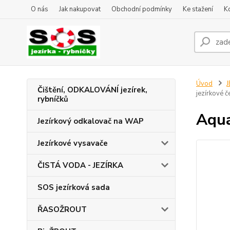
O nás
Jak nakupovat
Obchodní podmínky
Ke stažení
K
Úvod
J
Čištění, ODKALOVÁNÍ jezírek,
jezírkové 
rybníčků
Aqua
Jezírkový odkalovač na WAP
Jezírkové vysavače
ČISTÁ VODA - JEZÍRKA
SOS jezírková sada
ŘASOŽROUT