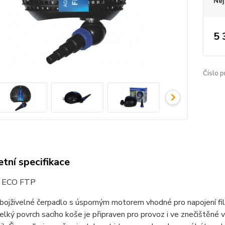
Nej
5 
Číslo p
tní specifikace
g ECO FTP
obojživelné čerpadlo s úsporným motorem vhodné pro napojení filtr
elký povrch sacího koše je připraven pro provoz i ve znečištěné 