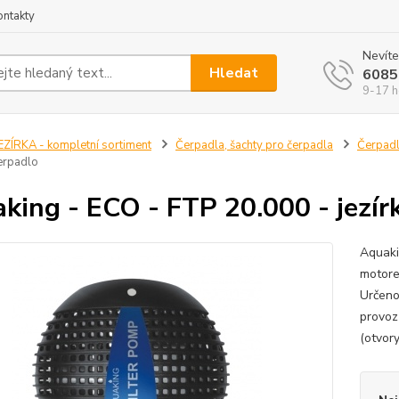
ontakty
Nevíte
Hledat
6085
9-17 h
EZÍRKA - kompletní sortiment
Čerpadla, šachty pro čerpadla
Čerpadl
čerpadlo
king - ECO - FTP 20.000 - jezír
Aquaki
motorem
Určeno
provoz
(otvory