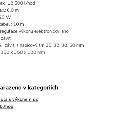
ax.: 18.500 l/hod
x.: 6,0 m
220 W
kabel : 10 m
regulace výkonu elektronicky: ano
 závit
2" závit + hadicový trn 25, 32, 38, 50 mm
 : 350 x 350 x 180 mm
zařazeno v kategoriích
dla s výkonem do
0l/hod