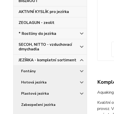
BioŽROUT
AKTIVNÍ KYSLÍK pro jezírka
ZEOLAGUN - zeolit
* Rostliny do jezírka
SECOH, NITTO - vzduchovací
dmychadla
JEZÍRKA - kompletní sortiment
Fontány
Komple
Hotová jezírka
Aquakin
Plastová jezírka
Kvalitní 
Zabezpečení jezírka
provoz. V