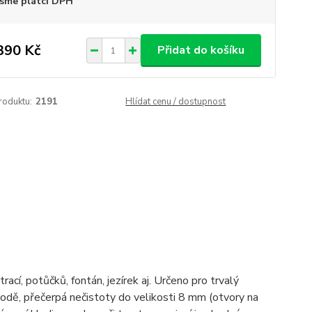
sme plátci DPH
390 Kč
Přidat do košíku
roduktu:
2191
Hlídat cenu / dostupnost
ací, potůčků, fontán, jezírek aj. Určeno pro trvalý
vodě, přečerpá nečistoty do velikosti 8 mm (otvory na