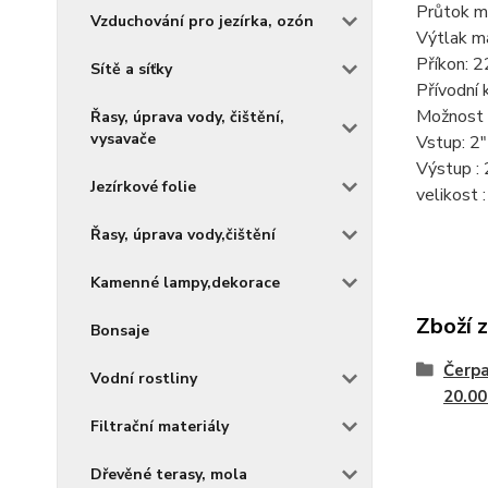
Průtok m
Vzduchování pro jezírka, ozón
Výtlak ma
Příkon: 
Sítě a síťky
Přívodní 
Možnost 
Řasy, úprava vody, čištění,
vysavače
Vstup: 2"
Výstup : 
Jezírkové folie
velikost
Řasy, úprava vody,čištění
Kamenné lampy,dekorace
Zboží 
Bonsaje
Čerpa
Vodní rostliny
20.00
Filtrační materiály
Dřevěné terasy, mola