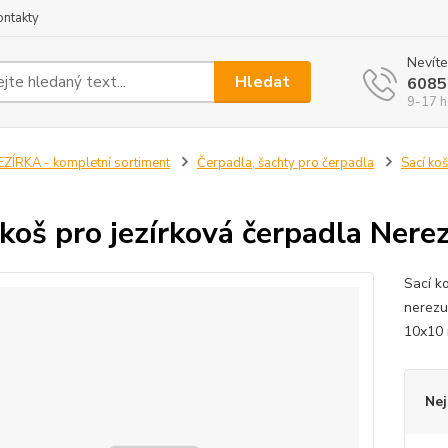
ontakty
Nevíte
Hledat
6085
9-17 h
EZÍRKA - kompletní sortiment
Čerpadla, šachty pro čerpadla
Sací koš
 koš pro jezírková čerpadla Nere
Sací k
nerezu
10x10
Nej