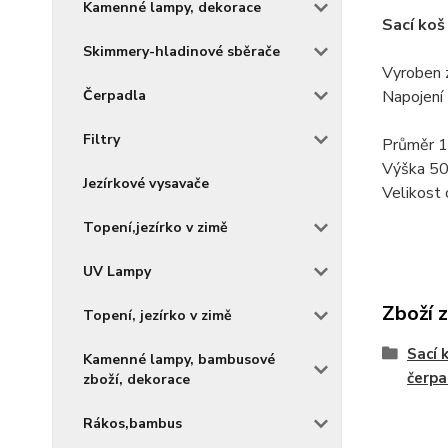
Kamenné lampy, dekorace
Sací koš
Skimmery-hladinové sběrače
Vyroben z
Napojen
Čerpadla
Filtry
Průměr 
Výška 5
Jezírkové vysavače
Velikost
Topení,jezírko v zimě
UV Lampy
Zboží 
Topení, jezírko v zimě
Sací 
Kamenné lampy, bambusové
čerpa
zboží, dekorace
Rákos,bambus