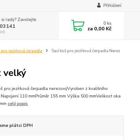
Přihlášení
 si rady? Zavolejte.
0
ks
03141
za
0,00 Kč
od.
 pro jezírková čerpadla
Sací koš pro jezírková čerpadla Nerez
z velký
oš pro jezírková čerpadla nerezovýVyroben z kvalitního
.Napojení 110 mmPrůměr 155 mm Výška 500 mmVelikost oka
 mm
celý popis
sme plátci DPH