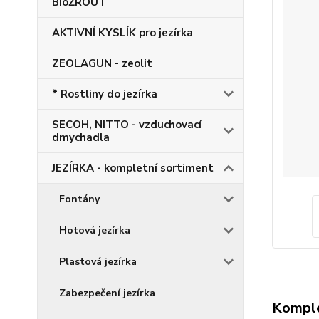
BioŽROUT
AKTIVNÍ KYSLÍK pro jezírka
ZEOLAGUN - zeolit
* Rostliny do jezírka
SECOH, NITTO - vzduchovací
dmychadla
JEZÍRKA - kompletní sortiment
Fontány
Hotová jezírka
Plastová jezírka
Zabezpečení jezírka
Komple