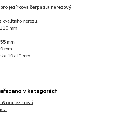
 pro jezírková čerpadla nerezový
 kvalitního nerezu.
í 110 mm
155 mm
00 mm
 oka 10x10 mm
zařazeno v kategoriích
koš pro jezírková
dla