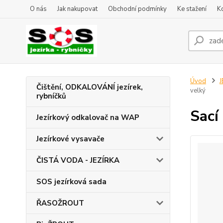
O nás
Jak nakupovat
Obchodní podmínky
Ke stažení
K
Úvod
J
Čištění, ODKALOVÁNÍ jezírek,
velký
rybníčků
Sací
Jezírkový odkalovač na WAP
Jezírkové vysavače
ČISTÁ VODA - JEZÍRKA
SOS jezírková sada
ŘASOŽROUT