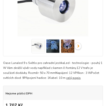
Oase Lunaled 9 s Světlo pro zahradní jezírkaLed - technologie - pouhý 1
W Vám zkrášlí vývěr vody například z kamen či fontány.12 V trafo je
součástí dodávky. Rozměr: 50 x 70 mmNapájení: 12 VPříkon : 3 WPočet
svítících diod: 9Připojení hadice: 1Kabel: 10 m
celý popis
Nejsme plátci DPH
1 707 Kč