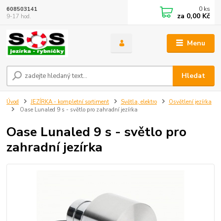
0
ks
608503141
za
0,00 Kč
9-17 hod.
Menu
Hledat
Úvod
JEZÍRKA - kompletní sortiment
Světla, elektro
Osvětlení jezírka
Oase Lunaled 9 s - světlo pro zahradní jezírka
Oase Lunaled 9 s - světlo pro
zahradní jezírka