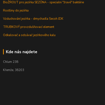
BioŽROUT pro jezírka SEZÓNA - specialni "žravé" baktérie
Rostliny do jezírka
Vzduchování jezírka - dmychadla Secoh JDK
TRUBKOVÝ provzdušňovací element
Odkalovač a odsávač jezírkového kalu
Kde nás najdete
Chlum 238
Křemže, 38203