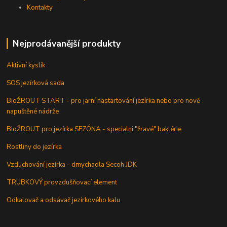
Kontakty
Nejprodávanější produkty
Aktivní kyslík
SOS jezírková sada
BioŽROUT START - pro jarní nastartování jezírka nebo pro nově
napuštěné nádrže
BioŽROUT pro jezírka SEZÓNA - specialni "žravé" baktérie
Rostliny do jezírka
Vzduchování jezírka - dmychadla Secoh JDK
TRUBKOVÝ provzdušňovací element
Odkalovač a odsávač jezírkového kalu