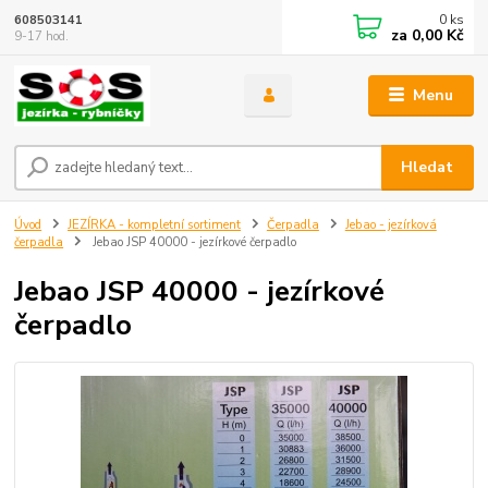
0
ks
608503141
za
0,00 Kč
9-17 hod.
Menu
Hledat
Úvod
JEZÍRKA - kompletní sortiment
Čerpadla
Jebao - jezírková
čerpadla
Jebao JSP 40000 - jezírkové čerpadlo
Jebao JSP 40000 - jezírkové
čerpadlo