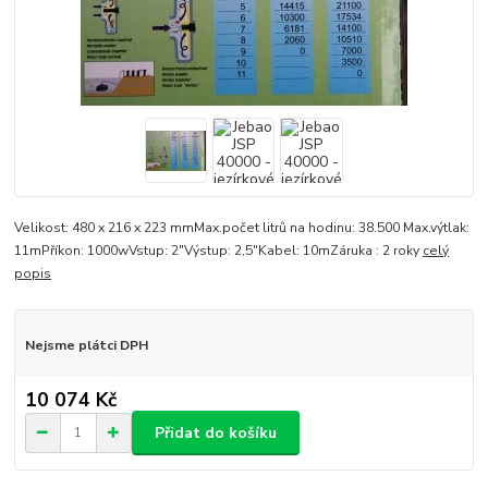
Velikost: 480 x 216 x 223 mmMax.počet litrů na hodinu: 38.500 Max.výtlak:
11mPříkon: 1000wVstup: 2"Výstup: 2,5"Kabel: 10mZáruka : 2 roky
celý
popis
Nejsme plátci DPH
10 074 Kč
Přidat do košíku