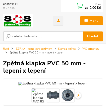
0
ks
608503141
za
0,00 Kč
9-17 hod.
Menu
Hledat
Úvod
JEZÍRKA - kompletní sortiment
Stavba jezírka
PVC armatury
Zpětná klapka PVC 50 mm - lepení x lepení
Zpětná klapka PVC 50 mm -
lepení x lepení