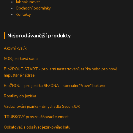
Jak nakupovat
Obchodní podmínky
Kontakty
Nejprodávanější produkty
Aktivní kyslík
SOS jezírková sada
BioŽROUT START - pro jarní nastartování jezírka nebo pro nově
napuštěné nádrže
BioŽROUT pro jezírka SEZÓNA - specialni "žravé" baktérie
Rostliny do jezírka
Vzduchování jezírka - dmychadla Secoh JDK
TRUBKOVÝ provzdušňovací element
Odkalovač a odsávač jezírkového kalu