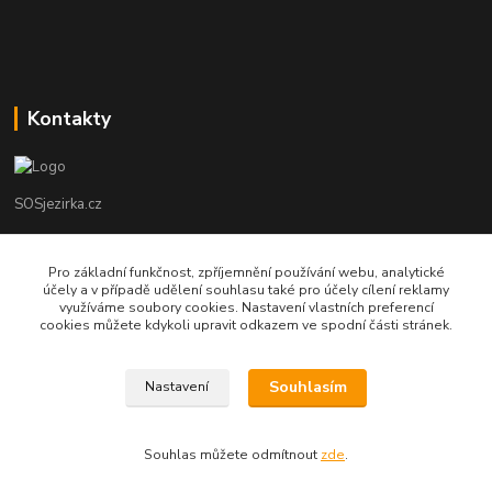
Kontakty
SOSjezirka.cz
Ing.Petr Marek
Pro základní funkčnost, zpříjemnění používání webu, analytické
608503141
účely a v případě udělení souhlasu také pro účely cílení reklamy
využíváme soubory cookies. Nastavení vlastních preferencí
info@sosjezirka.cz
cookies můžete kdykoli upravit odkazem ve spodní části stránek.
Souhlasím
Nastavení
© Copyright Ing.Petr Marek
Souhlas můžete odmítnout
zde
.
Vytvořeno na
Eshop-rychle.cz