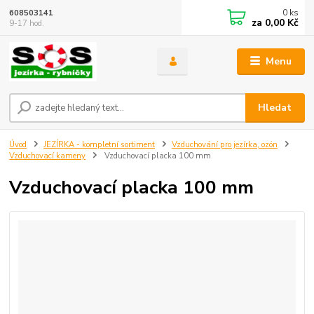
0
ks
608503141
za
0,00 Kč
9-17 hod.
Menu
Hledat
Úvod
JEZÍRKA - kompletní sortiment
Vzduchování pro jezírka, ozón
Vzduchovací kameny
Vzduchovací placka 100 mm
Vzduchovací placka 100 mm