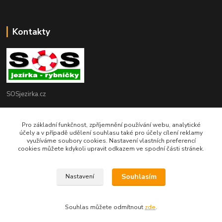
Kontakty
SOSjezirka.cz
Ing.Petr Marek
Pro základní funkčnost, zpříjemnění používání webu, analytické
608503141
účely a v případě udělení souhlasu také pro účely cílení reklamy
využíváme soubory cookies. Nastavení vlastních preferencí
info@sosjezirka.cz
cookies můžete kdykoli upravit odkazem ve spodní části stránek.
Souhlasím
Nastavení
© Copyright Ing.Petr Marek
Souhlas můžete odmítnout
zde
.
Vytvořeno na
Eshop-rychle.cz