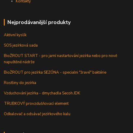
Kontakty
Nejprodávanější produkty
Aktivní kyslík
SOS jezírková sada
BioŽROUT START - pro jarní nastartování jezírka nebo pro nově
napuštěné nádrže
BioŽROUT pro jezírka SEZÓNA - specialni "žravé" baktérie
Rostliny do jezírka
Vzduchování jezírka - dmychadla Secoh JDK
TRUBKOVÝ provzdušňovací element
Odkalovač a odsávač jezírkového kalu