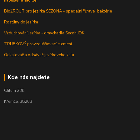
napuštěné nádrže
BioŽROUT pro jezírka SEZÓNA - specialni "žravé" baktérie
Rostliny do jezírka
Vzduchování jezírka - dmychadla Secoh JDK
TRUBKOVÝ provzdušňovací element
Odkalovač a odsávač jezírkového kalu
Kde nás najdete
Chlum 238
Křemže, 38203