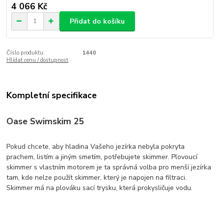
4 066 Kč
Přidat do košíku
Číslo produktu:
1440
Hlídat cenu / dostupnost
Kompletní specifikace
Oase Swimskim 25
Pokud chcete, aby hladina Vašeho jezírka nebyla pokryta
prachem, listím a jiným smetím, potřebujete skimmer. Plovoucí
skimmer s vlastním motorem je ta správná volba pro menší jezírka
tam, kde nelze použít skimmer, který je napojen na filtraci.
Skimmer má na plováku sací trysku, která prokysličuje vodu.