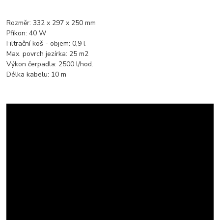
Rozměr: 332 x 297 x 250 mm
Příkon: 40 W
Filtrační koš - objem: 0,9 l
Max. povrch jezírka: 25 m2
Výkon čerpadla: 2500 l/hod.
Délka kabelu: 10 m