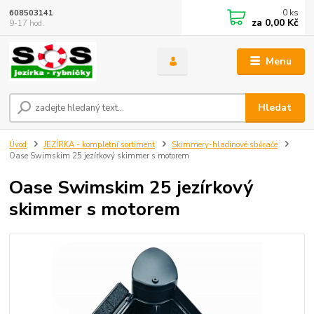
0
ks
608503141
za
0,00 Kč
9-17 hod.
Menu
Hledat
Úvod
JEZÍRKA - kompletní sortiment
Skimmery-hladinové sběrače
Oase Swimskim 25 jezírkový skimmer s motorem
Oase Swimskim 25 jezírkový
skimmer s motorem