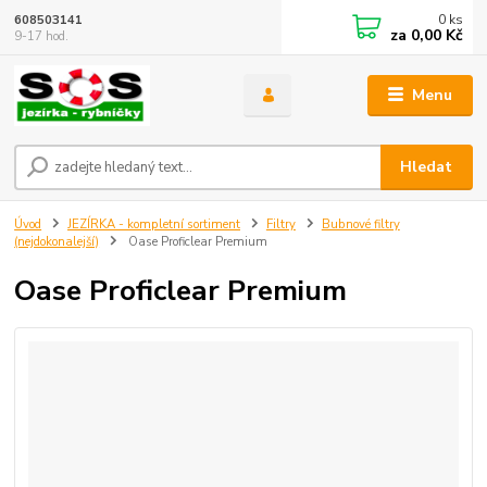
0
ks
608503141
za
0,00 Kč
9-17 hod.
Menu
Hledat
Úvod
JEZÍRKA - kompletní sortiment
Filtry
Bubnové filtry
(nejdokonalejší)
Oase Proficlear Premium
Oase Proficlear Premium