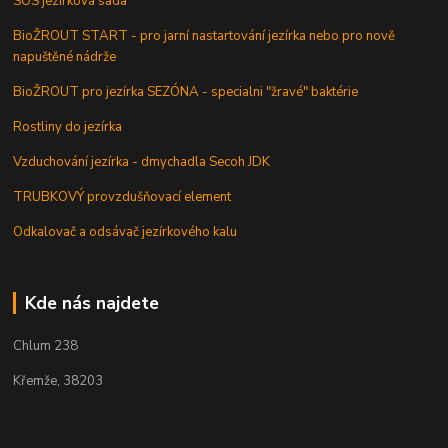
SOS jezírková sada
BioŽROUT START - pro jarní nastartování jezírka nebo pro nově
napuštěné nádrže
BioŽROUT pro jezírka SEZÓNA - specialni "žravé" baktérie
Rostliny do jezírka
Vzduchování jezírka - dmychadla Secoh JDK
TRUBKOVÝ provzdušňovací element
Odkalovač a odsávač jezírkového kalu
Kde nás najdete
Chlum 238
Křemže, 38203