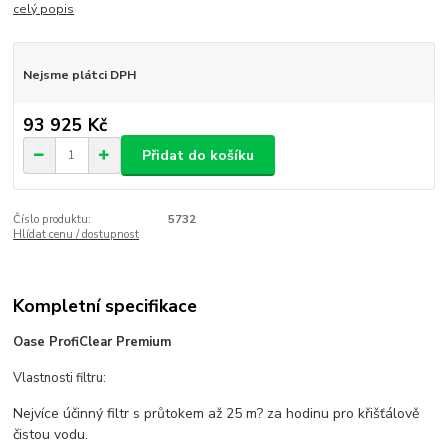
celý popis
Nejsme plátci DPH
93 925 Kč
Přidat do košíku
Číslo produktu:
5732
Hlídat cenu / dostupnost
Kompletní specifikace
Oase ProfiClear Premium
Vlastnosti filtru:
Nejvíce účinný filtr s průtokem až 25 m? za hodinu pro křišťálově
čistou vodu.