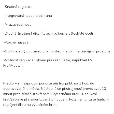
-Snadná regulace
-Integrovaná tepelná ochrana
-Mrazuvzdornost
-Dlouhá životnost díky filtračnímu koši z ušlechtilé oceli
-Ploché nasávání
-Odnímatelný podtavec pro montáž i na tom nejtěsnějším prostoru
-Možnost regulace výkonu přes regulátor, například FM
ProfiMaster...
Před prvním zapnutím ponořte přístroj přibl. na 1 hod. do
dopravovaného média. Následně se přístroj musí provozovat 10
minut proti téměř uzavřenému výtlačnému hrdlu. Redukční
kryt/zátka je již namontovaná při dodání. Poté namontujte hadici k
napájení filtru na výtlačném hrdlu