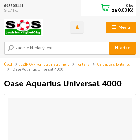
0
ks
608503141
za
0,00 Kč
9-17 hod.
Menu
Hledat
Úvod
JEZÍRKA - kompletní sortiment
Fontány
Čerpadla s fontánou
Oase Aquarius Universal 4000
Oase Aquarius Universal 4000