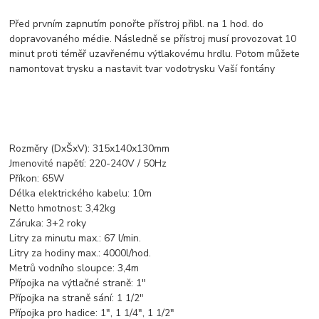
Před prvním zapnutím ponořte přístroj přibl. na 1 hod. do
dopravovaného médie. Následně se přístroj musí provozovat 10
minut proti téměř uzavřenému výtlakovému hrdlu. Potom můžete
namontovat trysku a nastavit tvar vodotrysku Vaší fontány
Rozměry (DxŠxV): 315x140x130mm
Jmenovité napětí: 220-240V / 50Hz
Příkon: 65W
Délka elektrického kabelu: 10m
Netto hmotnost: 3,42kg
Záruka: 3+2 roky
Litry za minutu max.: 67 l/min.
Litry za hodiny max.: 4000l/hod.
Metrů vodního sloupce: 3,4m
Přípojka na výtlačné straně: 1"
Přípojka na straně sání: 1 1/2"
Přípojka pro hadice: 1", 1 1/4", 1 1/2"