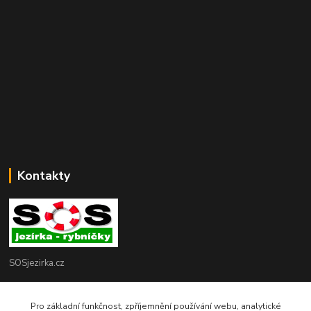
Kontakty
SOSjezirka.cz
Ing.Petr Marek
Pro základní funkčnost, zpříjemnění používání webu, analytické
608503141