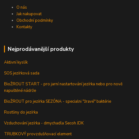
O nás
Jak nakupovat
Obchodní podmínky
Kontakty
Nejprodávanější produkty
Aktivní kyslík
SOS jezírková sada
BioŽROUT START - pro jarní nastartování jezírka nebo pro nově
napuštěné nádrže
BioŽROUT pro jezírka SEZÓNA - specialni "žravé" baktérie
Rostliny do jezírka
Vzduchování jezírka - dmychadla Secoh JDK
TRUBKOVÝ provzdušňovací element