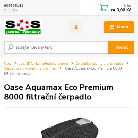
0
ks
608503141
za
0,00 Kč
9-17 hod.
Menu
Hledat
Úvod
JEZÍRKA - kompletní sortiment
Čerpadla, šachty pro čerpadla
Čerpadla s vývodem na skimmer
Oase Aquamax Eco Premium 8000
filtrační čerpadlo
Oase Aquamax Eco Premium
8000 filtrační čerpadlo