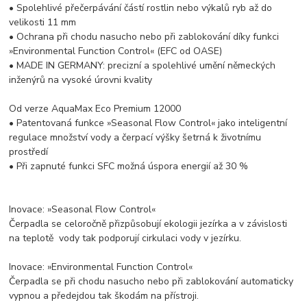
• Spolehlivé přečerpávání částí rostlin nebo výkalů ryb až do
velikosti 11 mm
• Ochrana při chodu nasucho nebo při zablokování díky funkci
»Environmental Function Control« (EFC od OASE)
• MADE IN GERMANY: precizní a spolehlivé umění německých
inženýrů na vysoké úrovni kvality
Od verze AquaMax Eco Premium 12000
• Patentovaná funkce »Seasonal Flow Control« jako inteligentní
regulace množství vody a čerpací výšky šetrná k životnímu
prostředí
• Při zapnuté funkci SFC možná úspora energií až 30 %
Inovace: »Seasonal Flow Control«
Čerpadla se celoročně přizpůsobují ekologii jezírka a v závislosti
na teplotě vody tak podporují cirkulaci vody v jezírku.
Inovace: »Environmental Function Control«
Čerpadla se při chodu nasucho nebo při zablokování automaticky
vypnou a předejdou tak škodám na přístroji.