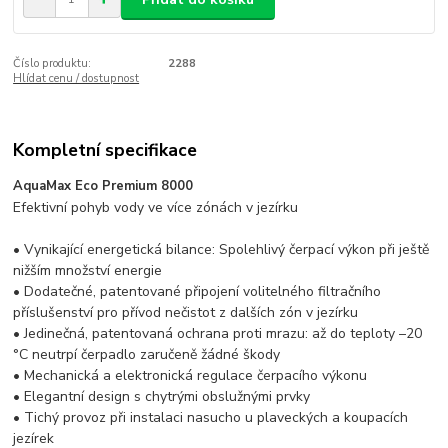
Číslo produktu:
2288
Hlídat cenu / dostupnost
Kompletní specifikace
AquaMax Eco Premium 8000
Efektivní pohyb vody ve více zónách v jezírku
• Vynikající energetická bilance: Spolehlivý čerpací výkon při ještě
nižším množství energie
• Dodatečné, patentované připojení volitelného filtračního
příslušenství pro přívod nečistot z dalších zón v jezírku
• Jedinečná, patentovaná ochrana proti mrazu: až do teploty –20
°C neutrpí čerpadlo zaručeně žádné škody
• Mechanická a elektronická regulace čerpacího výkonu
• Elegantní design s chytrými obslužnými prvky
• Tichý provoz při instalaci nasucho u plaveckých a koupacích
jezírek