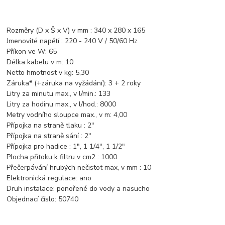
Rozměry (D x Š x V) v mm : 340 x 280 x 165
Jmenovité napětí : 220 - 240 V / 50/60 Hz
Příkon ve W: 65
Délka kabelu v m: 10
Netto hmotnost v kg: 5,30
Záruka* (+záruka na vyžádání): 3 + 2 roky
Litry za minutu max., v l/min.: 133
Litry za hodinu max., v l/hod.: 8000
Metry vodního sloupce max., v m: 4,00
Přípojka na straně tlaku : 2"
Přípojka na straně sání : 2"
Přípojka pro hadice : 1", 1 1/4", 1 1/2"
Plocha přítoku k filtru v cm2 : 1000
Přečerpávání hrubých nečistot max, v mm : 10
Elektronická regulace: ano
Druh instalace: ponořené do vody a nasucho
Objednací číslo: 50740