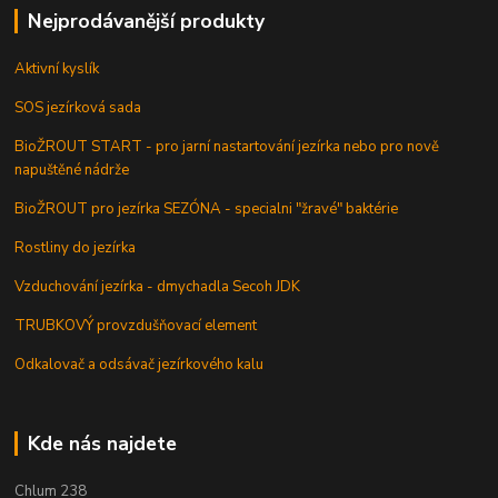
Nejprodávanější produkty
Aktivní kyslík
SOS jezírková sada
BioŽROUT START - pro jarní nastartování jezírka nebo pro nově
napuštěné nádrže
BioŽROUT pro jezírka SEZÓNA - specialni "žravé" baktérie
Rostliny do jezírka
Vzduchování jezírka - dmychadla Secoh JDK
TRUBKOVÝ provzdušňovací element
Odkalovač a odsávač jezírkového kalu
Kde nás najdete
Chlum 238