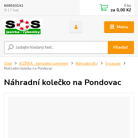
0
ks
608503141
za
0,00 Kč
9-17 hod.
Menu
Hledat
Úvod
JEZÍRKA - kompletní sortiment
Náhradní díly
Vysavače
Náhradní kolečko na Pondovac
Náhradní kolečko na Pondovac