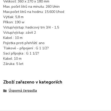
Velikost: 360 x 270 x 180 mm
Max. počet litrů na minutu: 260 l/min
Max.počet litrů na hodinu: 15.600 l/hod
Výtlak: 5,8 m
Příkon: 190 w
Vstup/výstup: hadicový trn 3/4 - 1,5
Vstup/výstup: závit 2
Kabel : 10 m
Pojistka proti přehřátí: ano
Tlakové - připojení : G 1 1/2?
Sací přípojka : G 1 1/2?
Kabel: 10 m
Záruka: 5 let
Zboží zařazeno v kategoriích
Úsporná čerpadla