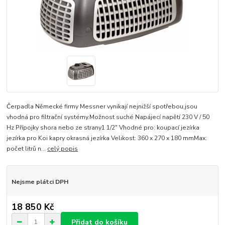
Čerpadla Německé firmy Messner vynikají nejnižší spotřebou,jsou
vhodná pro filtrační systémy.Možnost suché Napájecí napětí 230 V / 50
Hz Přípojky shora nebo ze strany1 1/2" Vhodné pro: koupací jezírka
jezírka pro Koi kapry okrasná jezírka Velikost: 360 x 270 x 180 mmMax.
počet litrů n...
celý popis
Nejsme plátci DPH
18 850 Kč
Přidat do košíku