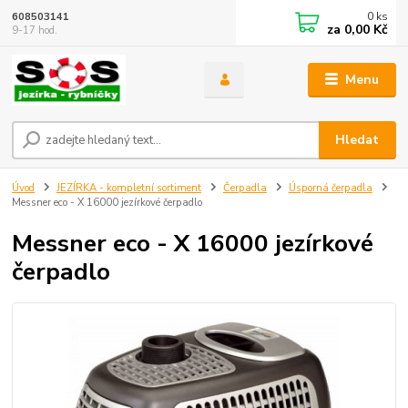
0
ks
608503141
za
0,00 Kč
9-17 hod.
Menu
Hledat
Úvod
JEZÍRKA - kompletní sortiment
Čerpadla
Úsporná čerpadla
Messner eco - X 16000 jezírkové čerpadlo
Messner eco - X 16000 jezírkové
čerpadlo