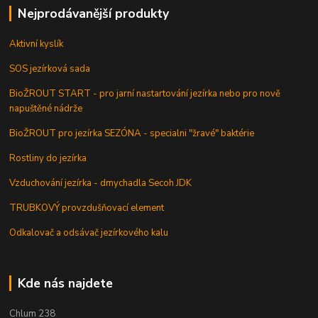
Nejprodávanější produkty
Aktivní kyslík
SOS jezírková sada
BioŽROUT START - pro jarní nastartování jezírka nebo pro nově
napuštěné nádrže
BioŽROUT pro jezírka SEZÓNA - specialni "žravé" baktérie
Rostliny do jezírka
Vzduchování jezírka - dmychadla Secoh JDK
TRUBKOVÝ provzdušňovací element
Odkalovač a odsávač jezírkového kalu
Kde nás najdete
Chlum 238