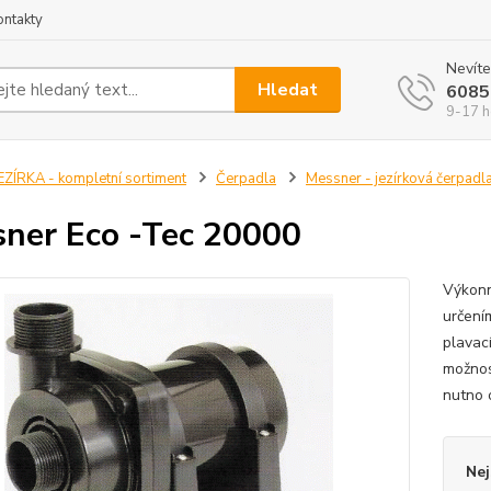
ontakty
Nevíte
Hledat
6085
9-17 h
EZÍRKA - kompletní sortiment
Čerpadla
Messner - jezírková čerpadl
ner Eco -Tec 20000
Výkonn
určením
plavac
možnos
nutno 
Nej