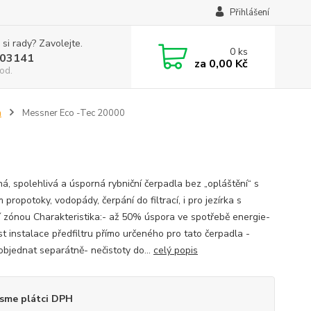
Přihlášení
 si rady? Zavolejte.
0
ks
03141
za
0,00 Kč
od.
a
Messner Eco -Tec 20000
á, spolehlivá a úsporná rybniční čerpadla bez „opláštění“ s
 propotoky, vodopády, čerpání do filtrací, i pro jezírka s
í zónou Charakteristika:- až 50% úspora ve spotřebě energie-
t instalace předfiltru přímo určeného pro tato čerpadla -
objednat separátně- nečistoty do...
celý popis
sme plátci DPH