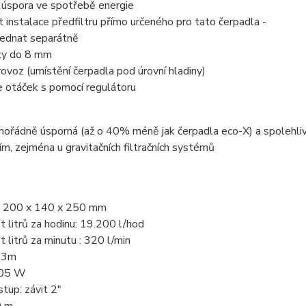
 úspora ve spotřebě energie
 instalace předfiltru přímo určeného pro tato čerpadla -
jednat separátně
oty do 8 mm
rovoz (umístění čerpadla pod úrovní hladiny)
e otáček s pomocí regulátoru
mořádně úsporná (až o 40% méně jak čerpadla eco-X) a spolehli
m, zejména u gravitačních filtračních systémů
 200 x 140 x 250 mm
 litrů za hodinu: 19.200 l/hod
 litrů za minutu : 320 l/min
5,3m
205 W
tup: závit 2"