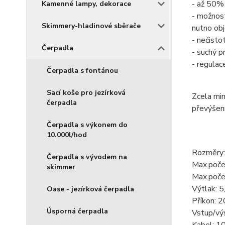
- až 50%
Kamenné lampy, dekorace
- možnost
Skimmery-hladinové sběrače
nutno ob
- nečist
Čerpadla
- suchý p
- regulac
Čerpadla s fontánou
Sací koše pro jezírková
Zcela mi
čerpadla
převýšení
Čerpadla s výkonem do
10.000l/hod
Rozměry:
Čerpadla s vývodem na
Max.počet
skimmer
Max.počet
Výtlak: 
Oase - jezírková čerpadla
Příkon: 
Úsporná čerpadla
Vstup/výs