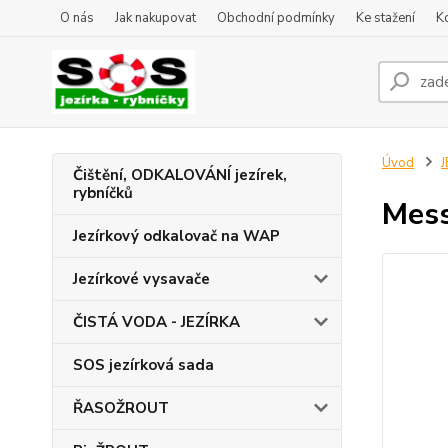
O nás
Jak nakupovat
Obchodní podmínky
Ke stažení
K
Úvod
J
Čištění, ODKALOVÁNÍ jezírek,
rybníčků
Mess
Jezírkový odkalovač na WAP
Jezírkové vysavače
ČISTÁ VODA - JEZÍRKA
SOS jezírková sada
ŘASOŽROUT