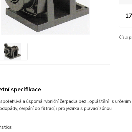
17
Číslo p
tní specifikace
spolehlivá a úsporná rybniční čerpadla bez „opláštění“ s určením
dopády, čerpání do filtrací, i pro jezírka s plavací zónou
istika: