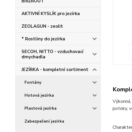
BioŽROUT
AKTIVNÍ KYSLÍK pro jezírka
ZEOLAGUN - zeolit
* Rostliny do jezírka
SECOH, NITTO - vzduchovací
dmychadla
JEZÍRKA - kompletní sortiment
Fontány
Komple
Hotová jezírka
Výkonná, 
potoky, vo
Plastová jezírka
Zabezpečení jezírka
Charakter