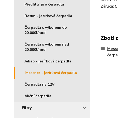
Kabel: 1
Předfiltr pro čerpadla
Záruka: 5
Resun - jezírková čerpadla
Čerpadla s výkonem do
20.000l/hod
Zboží 
Čerpadla s výkonem nad
Messn
20.000l/hod
čerpa
Jebao - jezírková čerpadla
Messner - jezírková čerpadla
Čerpadla na 12V
Akční čerpadla
Filtry