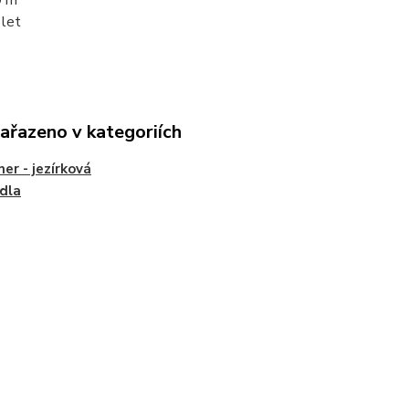
0 m
 let
zařazeno v kategoriích
er - jezírková
dla