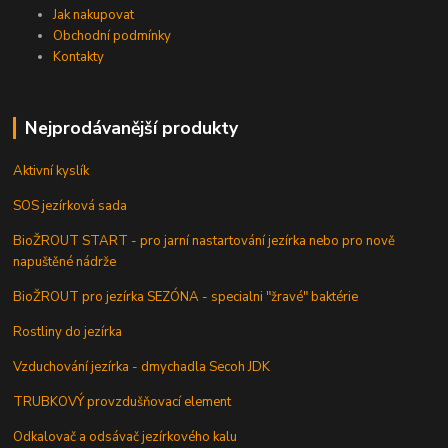
Jak nakupovat
Obchodní podmínky
Kontakty
Nejprodávanější produkty
Aktivní kyslík
SOS jezírková sada
BioŽROUT START - pro jarní nastartování jezírka nebo pro nově
napuštěné nádrže
BioŽROUT pro jezírka SEZÓNA - specialni "žravé" baktérie
Rostliny do jezírka
Vzduchování jezírka - dmychadla Secoh JDK
TRUBKOVÝ provzdušňovací element
Odkalovač a odsávač jezírkového kalu