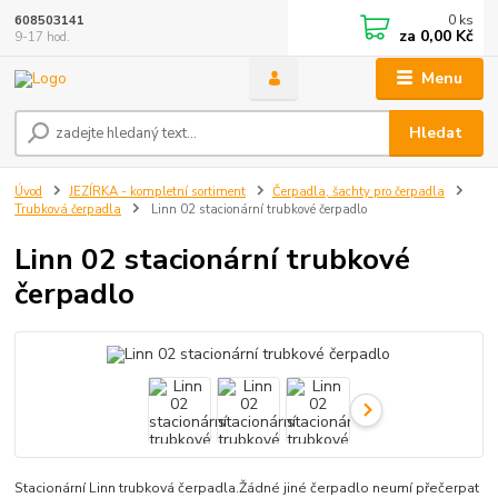
0
ks
608503141
za
0,00 Kč
9-17 hod.
Menu
Hledat
Úvod
JEZÍRKA - kompletní sortiment
Čerpadla, šachty pro čerpadla
Trubková čerpadla
Linn 02 stacionární trubkové čerpadlo
Linn 02 stacionární trubkové
čerpadlo
Stacionární Linn trubková čerpadla.Žádné jiné čerpadlo neumí přečerpat