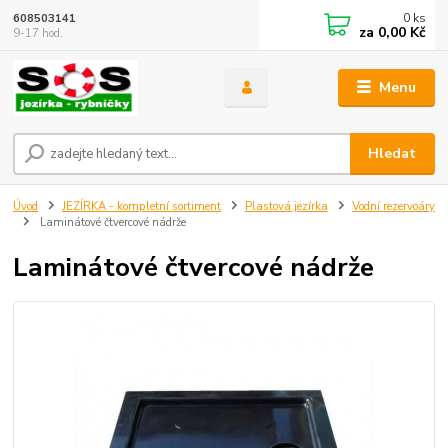
0
ks
608503141
za
0,00 Kč
9-17 hod.
Menu
Hledat
Úvod
JEZÍRKA - kompletní sortiment
Plastová jezírka
Vodní rezervoáry
Laminátové čtvercové nádrže
Laminátové čtvercové nádrže