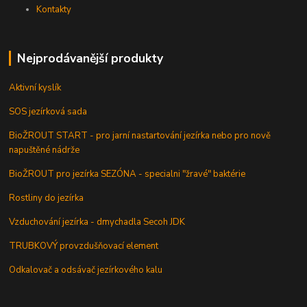
Kontakty
Nejprodávanější produkty
Aktivní kyslík
SOS jezírková sada
BioŽROUT START - pro jarní nastartování jezírka nebo pro nově
napuštěné nádrže
BioŽROUT pro jezírka SEZÓNA - specialni "žravé" baktérie
Rostliny do jezírka
Vzduchování jezírka - dmychadla Secoh JDK
TRUBKOVÝ provzdušňovací element
Odkalovač a odsávač jezírkového kalu