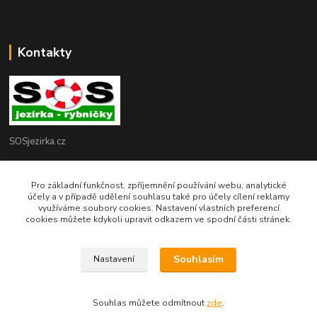
Kontakty
SOSjezirka.cz
Ing.Petr Marek
Pro základní funkčnost, zpříjemnění používání webu, analytické
608503141
účely a v případě udělení souhlasu také pro účely cílení reklamy
využíváme soubory cookies. Nastavení vlastních preferencí
info@sosjezirka.cz
cookies můžete kdykoli upravit odkazem ve spodní části stránek.
Souhlasím
Nastavení
© Copyright Ing.Petr Marek
Souhlas můžete odmítnout
zde
.
Vytvořeno na
Eshop-rychle.cz