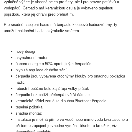
výtlačné výšce je vhodné nejen pro filtry, ale i pro provoz potůčků a
vodopádů. Čerpadlo má keramickou osu a je vybaveno tepelnou
pojistkou, která jej chrání před přehřátím.
Pro snadné napojení hadic má čerpadlo kloubové hadicové trny, ty
umožní naklonění hadic jakýmkoliv směrem.
nový design
asynchronní motor
úspora energie o 50% oproti jiným čerpadlům
plynulá regulace druhého sání
čerpadla jsou vybavena otočnýmy klouby pro snadnou pokládku
hadic
robustní oběžné kolo zajišťuje velký průtok
čerpadlo bez potíží přečerpá i větší částice
keramická hřídel zaručuje dlouhou životnost čerpadla
tepelná pojistka
snadná montáž
instalace je možná přímo ve vodě nebo mimo vodu tzv.nasucho
a
při tomto zapojení je vhodné vyměnit těsnící o kroužek, viz
doporučené produkty