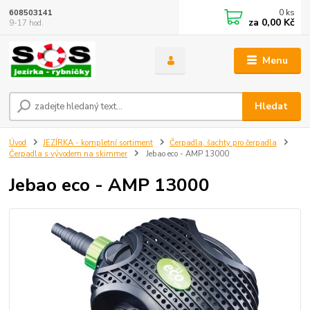
0
ks
608503141
za
0,00 Kč
9-17 hod.
Menu
Hledat
Úvod
JEZÍRKA - kompletní sortiment
Čerpadla, šachty pro čerpadla
Čerpadla s vývodem na skimmer
Jebao eco - AMP 13000
Jebao eco - AMP 13000