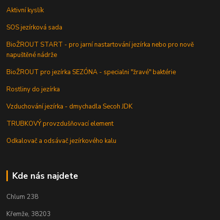
Aktivní kyslík
SOS jezírková sada
BioŽROUT START - pro jarní nastartování jezírka nebo pro nově
napuštěné nádrže
BioŽROUT pro jezírka SEZÓNA - specialni "žravé" baktérie
Rostliny do jezírka
Vzduchování jezírka - dmychadla Secoh JDK
TRUBKOVÝ provzdušňovací element
Odkalovač a odsávač jezírkového kalu
Kde nás najdete
Chlum 238
Křemže, 38203