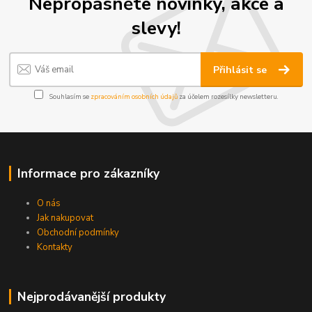
Nepropásněte novinky, akce a
slevy!
Přihlásit se
Souhlasím se
zpracováním osobních údajů
za účelem rozesílky newsletteru.
Informace pro zákazníky
O nás
Jak nakupovat
Obchodní podmínky
Kontakty
Nejprodávanější produkty