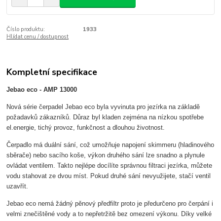
Číslo produktu:
1933
Hlídat cenu / dostupnost
Kompletní specifikace
Jebao eco - AMP 13000
Nová série čerpadel Jebao eco byla vyvinuta pro jezírka na základě
požadavků zákazníků. Důraz byl kladen zejména na nízkou spotřebe
el.energie, tichý provoz, funkčnost a dlouhou životnost.
Čerpadlo má duální sání, což umožňuje napojení skimmeru (hladinového
sběrače) nebo sacího koše, výkon druhého sání lze snadno a plynule
ovládat ventilem. Takto nejlépe docílíte správnou filtraci jezírka, můžete
vodu stahovat ze dvou míst. Pokud druhé sání nevyužijete, stačí ventil
uzavřít.
Jebao eco nemá žádný pěnový předfiltr proto je předurčeno pro čerpání i
velmi znečištěné vody a to nepřetržitě bez omezení výkonu. Díky velké