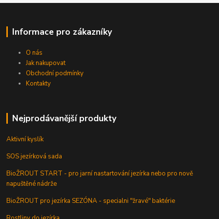
Informace pro zákazníky
O nás
Jak nakupovat
Obchodní podmínky
Kontakty
Nejprodávanější produkty
Aktivní kyslík
SOS jezírková sada
BioŽROUT START - pro jarní nastartování jezírka nebo pro nově
napuštěné nádrže
BioŽROUT pro jezírka SEZÓNA - specialni "žravé" baktérie
Rostliny do jezírka