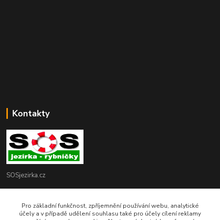
Kontakty
SOSjezirka.cz
Ing.Petr Marek
Pro základní funkčnost, zpříjemnění používání webu, analytické
608503141
účely a v případě udělení souhlasu také pro účely cílení reklamy