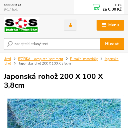
0
ks
608503141
za
0,00 Kč
9-17 hod.
Menu
Hledat
Úvod
JEZÍRKA - kompletní sortiment
Filtrační materiály
Japonská
rohož
Japonská rohož 200 X 100 X 3,8cm
Japonská rohož 200 X 100 X
3,8cm