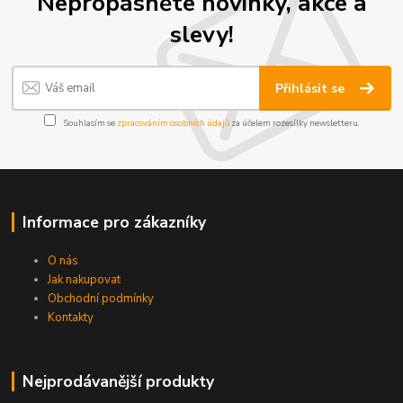
Nepropásněte novinky, akce a
slevy!
Přihlásit se
Souhlasím se
zpracováním osobních údajů
za účelem rozesílky newsletteru.
Informace pro zákazníky
O nás
Jak nakupovat
Obchodní podmínky
Kontakty
Nejprodávanější produkty