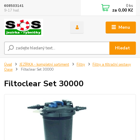
0
ks
608503141
za
0,00 Kč
9-17 hod.
Menu
Hledat
Úvod
JEZÍRKA - kompletní sortiment
Filtry
Filtry a filtrační sestavy
Oase
Filtoclear Set 30000
Filtoclear Set 30000