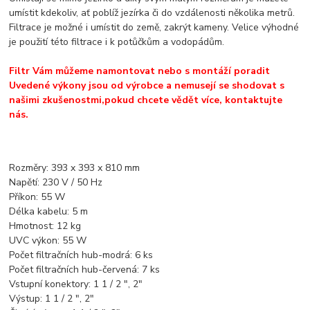
umístit kdekoliv, ať poblíž jezírka či do vzdálenosti několika metrů.
Filtrace je možné i umístit do země, zakrýt kameny. Velice výhodné
je použití této filtrace i k potůčkům a vodopádům.
Filtr Vám můžeme namontovat nebo s montáží poradit
Uvedené výkony jsou od výrobce a nemusejí se shodovat s
našimi zkušenostmi,pokud chcete vědět více, kontaktujte
nás.
Rozměry: 393 x 393 x 810 mm
Napětí: 230 V / 50 Hz
Příkon: 55 W
Délka kabelu: 5 m
Hmotnost: 12 kg
UVC výkon: 55 W
Počet filtračních hub-modrá: 6 ks
Počet filtračních hub-červená: 7 ks
Vstupní konektory: 1 1 / 2 ", 2"
Výstup: 1 1 / 2 ", 2"