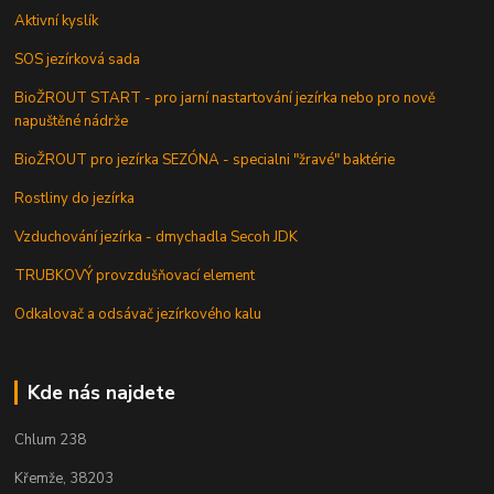
Aktivní kyslík
SOS jezírková sada
BioŽROUT START - pro jarní nastartování jezírka nebo pro nově
napuštěné nádrže
BioŽROUT pro jezírka SEZÓNA - specialni "žravé" baktérie
Rostliny do jezírka
Vzduchování jezírka - dmychadla Secoh JDK
TRUBKOVÝ provzdušňovací element
Odkalovač a odsávač jezírkového kalu
Kde nás najdete
Chlum 238
Křemže, 38203