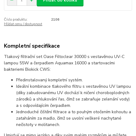
Přidat do košíku
Číslo produktu:
2106
Hlídat cenu / dostupnost
Kompletní specifikace
Tlakový filtrační set Oase Filtoclear 30000 s vestavěnou UV-C
lampou 55W a čerpadlem Aquamax 16000 a startovacími
bakteriemi Biokick CWS:
Předinstalovaný kompletní systém.
Ideální kombinace tlakového filtru s vestavěnou UV lampou
(díky zabudovanému UV dochází k ničení choroboplodných
zárodků a shlukování řas, čímž se zabraňuje zelenání vody)
a s odpovídajícím čerpadlem.
Jednoduché čištění filtrace a to pouhým otočením kohoutu a
zataháním za madlo, čímž se uvolní veškeré nachytané
nečistoty v molitanech.
Umisťují se mimo jezírko a díky svým malým rozměrům je můžete