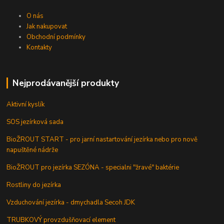
O nás
Jak nakupovat
Obchodní podmínky
Kontakty
Nejprodávanější produkty
Aktivní kyslík
SOS jezírková sada
BioŽROUT START - pro jarní nastartování jezírka nebo pro nově
napuštěné nádrže
BioŽROUT pro jezírka SEZÓNA - specialni "žravé" baktérie
Rostliny do jezírka
Vzduchování jezírka - dmychadla Secoh JDK
TRUBKOVÝ provzdušňovací element