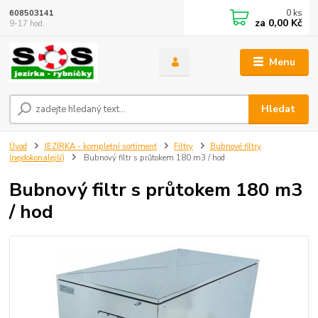
0
ks
608503141
za
0,00 Kč
9-17 hod.
Menu
Hledat
Úvod
JEZÍRKA - kompletní sortiment
Filtry
Bubnové filtry
(nejdokonalejší)
Bubnový filtr s průtokem 180 m3 / hod
Bubnový filtr s průtokem 180 m3
/ hod