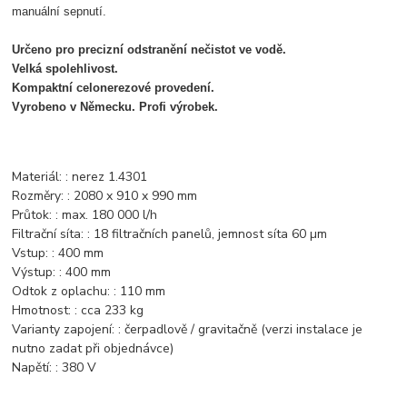
manuální sepnutí.
Určeno pro precizní odstranění nečistot ve vodě.
Velká spolehlivost.
Kompaktní celonerezové provedení.
Vyrobeno v Německu. Profi výrobek.
Materiál: : nerez 1.4301
Rozměry: : 2080 x 910 x 990 mm
Průtok: : max. 180 000 l/h
Filtrační síta: : 18 filtračních panelů, jemnost síta 60 µm
Vstup: : 400 mm
Výstup: : 400 mm
Odtok z oplachu: : 110 mm
Hmotnost: : cca 233 kg
Varianty zapojení: : čerpadlově / gravitačně (verzi instalace je
nutno zadat při objednávce)
Napětí: : 380 V