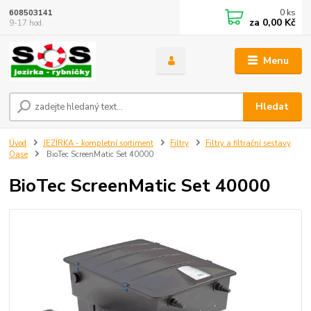
0
ks
608503141
za
0,00 Kč
9-17 hod.
Menu
Hledat
Úvod
JEZÍRKA - kompletní sortiment
Filtry
Filtry a filtrační sestavy
Oase
BioTec ScreenMatic Set 40000
BioTec ScreenMatic Set 40000