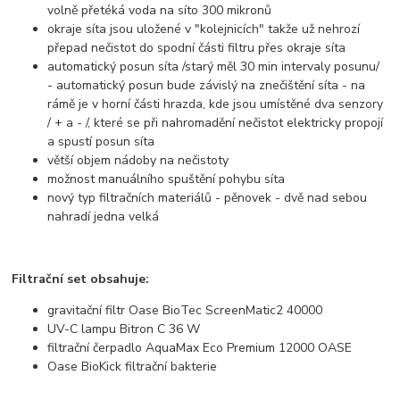
volně přetéká voda na síto 300 mikronů
okraje síta jsou uložené v "kolejnicích" takže už nehrozí
přepad nečistot do spodní části filtru přes okraje síta
automatický posun síta /starý měl 30 min intervaly posunu/
- automatický posun bude závislý na znečištění síta - na
rámě je v horní části hrazda, kde jsou umístěné dva senzory
/ + a - /, které se při nahromadění nečistot elektricky propojí
a spustí posun síta
větší objem nádoby na nečistoty
možnost manuálního spuštění pohybu síta
nový typ filtračních materiálů - pěnovek - dvě nad sebou
nahradí jedna velká
Filtrační set obsahuje:
gravitační filtr Oase BioTec ScreenMatic2 40000
UV-C lampu Bitron C 36 W
filtrační čerpadlo AquaMax Eco Premium 12000 OASE
Oase BioKick filtrační bakterie