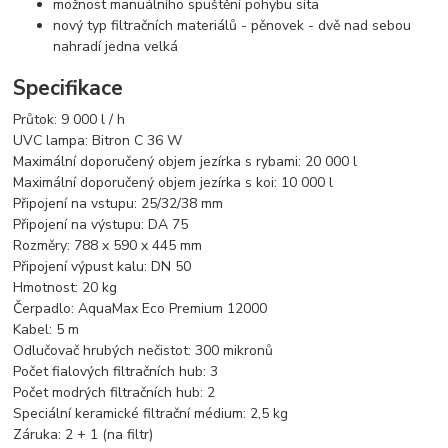
možnost manuálního spuštění pohybu síta
nový typ filtračních materiálů - pěnovek - dvě nad sebou
nahradí jedna velká
Specifikace
Průtok: 9 000 l / h
UVC lampa: Bitron C 36 W
Maximální doporučený objem jezírka s rybami: 20 000 l
Maximální doporučený objem jezírka s koi: 10 000 l
Připojení na vstupu: 25/32/38 mm
Připojení na výstupu: DA 75
Rozměry: 788 x 590 x 445 mm
Připojení výpust kalu: DN 50
Hmotnost: 20 kg
Čerpadlo: AquaMax Eco Premium 12000
Kabel: 5 m
Odlučovač hrubých nečistot: 300 mikronů
Počet fialových filtračních hub: 3
Počet modrých filtračních hub: 2
Speciální keramické filtrační médium: 2,5 kg
Záruka: 2 + 1 (na filtr)