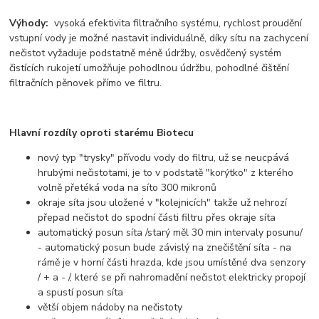
Výhody:
vysoká efektivita filtračního systému, rychlost proudění
vstupní vody je možné nastavit individuálně, díky sítu na zachycení
nečistot vyžaduje podstatně méně údržby, osvědčený systém
čistících rukojetí umožňuje pohodlnou údržbu, pohodlné čištění
filtračních pěnovek přímo ve filtru.
Hlavní rozdíly oproti starému Biotecu
nový typ "trysky" přívodu vody do filtru, už se neucpává
hrubými nečistotami, je to v podstatě "korýtko" z kterého
volně přetéká voda na síto 300 mikronů
okraje síta jsou uložené v "kolejnicích" takže už nehrozí
přepad nečistot do spodní části filtru přes okraje síta
automatický posun síta /starý měl 30 min intervaly posunu/
- automatický posun bude závislý na znečištění síta - na
rámě je v horní části hrazda, kde jsou umístěné dva senzory
/ + a - /, které se při nahromadění nečistot elektricky propojí
a spustí posun síta
větší objem nádoby na nečistoty