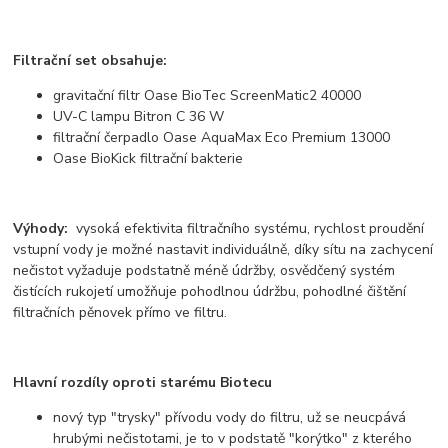
Filtrační set obsahuje:
gravitační filtr Oase BioTec ScreenMatic2 40000
UV-C lampu Bitron C 36 W
filtrační čerpadlo Oase AquaMax Eco Premium 13000
Oase BioKick filtrační bakterie
Výhody:
vysoká efektivita filtračního systému, rychlost proudění
vstupní vody je možné nastavit individuálně, díky sítu na zachycení
nečistot vyžaduje podstatně méně údržby, osvědčený systém
čistících rukojetí umožňuje pohodlnou údržbu, pohodlné čištění
filtračních pěnovek přímo ve filtru.
Hlavní rozdíly oproti starému Biotecu
nový typ "trysky" přívodu vody do filtru, už se neucpává
hrubými nečistotami, je to v podstatě "korýtko" z kterého