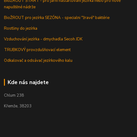
BioŽROUT START - pro jarní nastartování jezírka nebo pro nově
napuštěné nádrže
BioŽROUT pro jezírka SEZÓNA - specialni "žravé" baktérie
Rostliny do jezírka
Vzduchování jezírka - dmychadla Secoh JDK
TRUBKOVÝ provzdušňovací element
Odkalovač a odsávač jezírkového kalu
Kde nás najdete
Chlum 238
Křemže, 38203