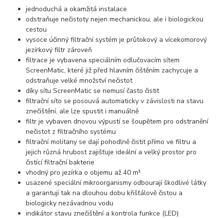
jednoduchá a okamžitá instalace
odstraňuje nečistoty nejen mechanickou, ale i biologickou
cestou
vysoce účinný filtrační systém je průtokový a vícekomorový
jezírkový filtr zároveň
filtrace je vybavena speciálním odlučovacím sítem
ScreenMatic, které již před hlavním čištěním zachycuje a
odstraňuje velké množství nečistot
díky sítu ScreenMatic se nemusí často čistit
filtrační síto se posouvá automaticky v závislosti na stavu
znečištění, ale lze spustit i manuálně
filtr je vybaven dnovou výpustí se šoupětem pro odstranění
nečistot z filtračního systému
filtrační molitany se dají pohodlně čistit přímo ve filtru a
jejich různá hrubost zajišťuje ideální a velký prostor pro
čistící filtrační bakterie
vhodný pro jezírka o objemu až 40 m³
usazené speciální mikroorganismy odbourají škodlivé látky
a garantují tak na dlouhou dobu křišťálově čistou a
biologicky nezávadnou vodu
indikátor stavu znečištění a kontrola funkce (LED)