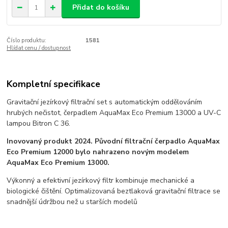
Přidat do košíku
Číslo produktu:
1581
Hlídat cenu / dostupnost
Kompletní specifikace
Gravitační jezírkový filtrační set s automatickým oddělováním
hrubých nečistot, čerpadlem AquaMax Eco Premium 13000 a UV-C
lampou Bitron C 36.
Inovovaný produkt 2024. Původní filtrační čerpadlo AquaMax
Eco Premium 12000 bylo nahrazeno novým modelem
AquaMax Eco Premium 13000.
Výkonný a efektivní jezírkový filtr kombinuje mechanické a
biologické čištění. Optimalizovaná beztlaková gravitační filtrace se
snadnější údržbou než u starších modelů