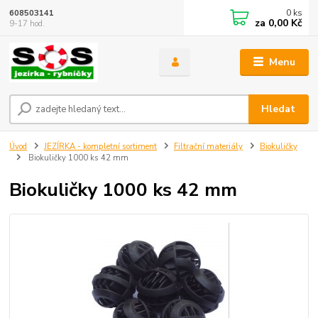
0
ks
608503141
za
0,00 Kč
9-17 hod.
Menu
Hledat
Úvod
JEZÍRKA - kompletní sortiment
Filtrační materiály
Biokuličky
Biokuličky 1000 ks 42 mm
Biokuličky 1000 ks 42 mm