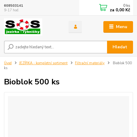
0
ks
608503141
za
0,00 Kč
9-17 hod.
Menu
Hledat
Úvod
JEZÍRKA - kompletní sortiment
Filtrační materiály
Bioblok 500
ks
Bioblok 500 ks