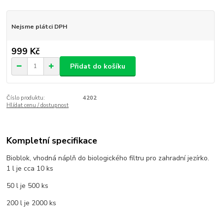
Nejsme plátci DPH
999 Kč
Přidat do košíku
Číslo produktu:
4202
Hlídat cenu / dostupnost
Kompletní specifikace
Bioblok, vhodná náplň do biologického filtru pro zahradní jezírko.
1 l je cca 10 ks
50 l je 500 ks
200 l je 2000 ks