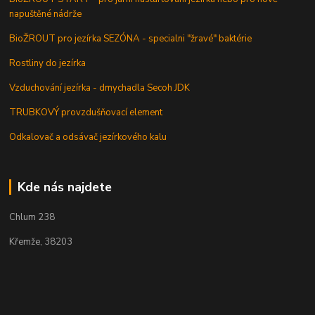
napuštěné nádrže
BioŽROUT pro jezírka SEZÓNA - specialni "žravé" baktérie
Rostliny do jezírka
Vzduchování jezírka - dmychadla Secoh JDK
TRUBKOVÝ provzdušňovací element
Odkalovač a odsávač jezírkového kalu
Kde nás najdete
Chlum 238
Křemže, 38203