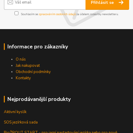
Přihlásit se
Souhlasím se
zpracováním osobních údajů
za účelem rozesílky newsletteru.
Informace pro zákazníky
O nás
Jak nakupovat
Obchodní podmínky
Kontakty
Nejprodávanější produkty
Aktivní kyslík
SOS jezírková sada
BioŽROUT START - pro jarní nastartování jezírka nebo pro nově